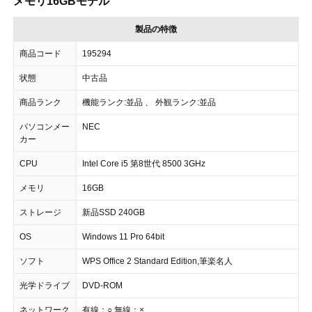
メモリ16GBモデル
製品の特徴
商品コード
195294
状態
中古品
商品ランク
機能ランク:並品 、 外観ランク:並品
パソコンメー
NEC
カー
CPU
Intel Core i5 第8世代 8500 3GHz
メモリ
16GB
ストレージ
新品SSD 240GB
OS
Windows 11 Pro 64bit
ソフト
WPS Office 2 Standard Edition,筆楽名人
光学ドライブ
DVD-ROM
ネットワーク
有線：○,無線：×