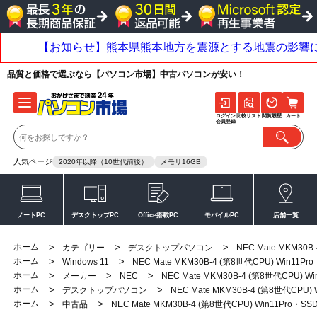
品質と価格で選ぶなら【パソコン市場】中古パソコンが安い！
ログイン
比較リスト
閲覧履歴
カート
会員登録
人気ページ
2020年以降（10世代前後）
メモリ16GB
ノートPC
デスクトップPC
Office搭載PC
モバイルPC
店舗一覧
ホーム
>
>
>
カテゴリー
デスクトップパソコン
NEC Mate MKM30
ホーム
>
>
Windows 11
NEC Mate MKM30B-4 (第8世代CPU) Win1
ホーム
>
>
>
メーカー
NEC
NEC Mate MKM30B-4 (第8世代CPU)
ホーム
>
>
デスクトップパソコン
NEC Mate MKM30B-4 (第8世代CP
ホーム
>
>
中古品
NEC Mate MKM30B-4 (第8世代CPU) Win11Pro