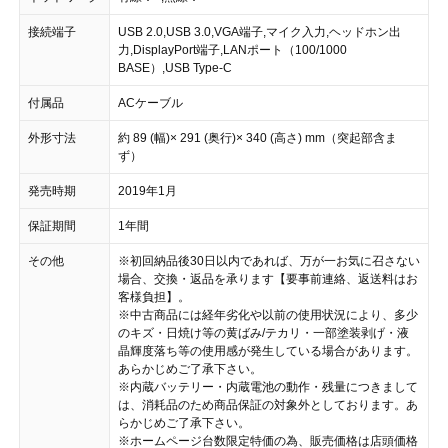
接続端子
USB 2.0,USB 3.0,VGA端子,マイク入力,ヘッドホン出
力,DisplayPort端子,LANポート（100/1000
BASE）,USB Type-C
付属品
ACケーブル
外形寸法
約 89 (幅)× 291 (奥行)× 340 (高さ) mm（突起部含ま
ず）
発売時期
2019年1月
保証期間
1年間
その他
※初回納品後30日以内であれば、万が一お気に召さない
場合、交換・返品を承ります【要事前連絡、返送料はお
客様負担】。
※中古商品には経年劣化や以前の使用状況により、多少
のキズ・日焼け等の黄ばみ/テカリ・一部塗装剥げ・液
晶輝度落ち等の使用感が発生している場合があります。
あらかじめご了承下さい。
※内蔵バッテリー・内蔵電池の動作・残量につきまして
は、消耗品のため商品保証の対象外としております。あ
らかじめご了承下さい。
※ホームページ台数限定特価の為、販売価格は店頭価格