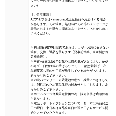
ッテリーの持ち時間とは関係ありませんのでご注意くだ
さい)
【ご注意事項】
ACアダプタはPanasonic純正互換品をお届けする場合
があります。その場合、起動時にその旨のメッセージが
表示されますが動作に問題はありません。あらかじめご
了承ください。
※初回納品後30日以内であれば、万が一お気に召さない
場合、交換・返品を承ります【要事前連絡、返送料はお
客様負担】。
※中古商品には経年劣化や以前の使用状況により、多少
のキズ・日焼け等の黄ばみ/テカリ・一部塗装剥げ・液
晶輝度落ち等の使用感が発生している場合があります。
あらかじめご了承下さい。
※内蔵バッテリー・内蔵電池の動作・残量につきまして
は、消耗品のため商品保証の対象外としております。あ
らかじめご了承下さい。
※ホームページ台数限定特価の為、販売価格は店頭価格
と異なります。
※電話サポートオプションについて、西日本は商品発送
日の翌日、東日本は商品発送日の翌々日よりサービス開
始とさせていただきます。