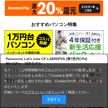
おすすめパソコン特集
Panasonic Let's note CF-LX6RDPVS (第7世代CPU)
Win11Pro・SSDモデル
27,800円
商品価格(税込)
当サイトでは利用体験の向上およびコンテンツの最適な提供、ト
0円
オプション小計価格(税込)
ラフィックの分析を目的としてCookieを使用しています。
27,800円
商品合計価格(税込)
サイトの閲覧を継続された場合、Cookieの利用に同意したことも
のといたします。
詳細については
プライバシーポリシー
をご確認ください。
在庫がありません
承諾する