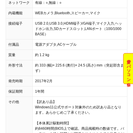
ネットワーク
有線：○,無線：○
内蔵機能
WEBカメラ,Bluetooth,スピーカー,マイク
接続端子
USB 2.0,USB 3.0,HDMI端子,VGA端子,マイク入力,ヘッ
ドホン出力,SDカードスロット,LANポート（100/1000
BASE）
付属品
電源アダプタ,ACケーブル
質量
約 1.2 kg
夏のパソコン祭
外形寸法
約 333 (幅)× 225.6 (奥行)× 24.5 (高さ) mm（突起部含ま
ず）
発売時期
2017年2月
保証期間
1年間
その他
【訳あり品】
Windows11公式サポート対象外のため訳あり品となり
ます。あらかじめご了承ください。
【本体累計駆動時間】
約8460時間(BIOS上で確認。商品掲載時の数値です。バ