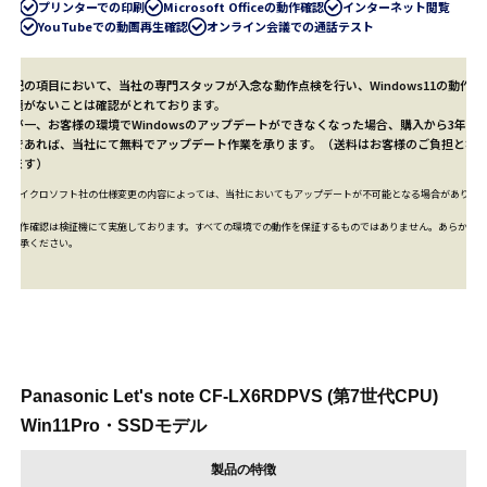
プリンターでの印刷
Microsoft Officeの動作確認
インターネット閲覧
YouTubeでの動画再生確認
オンライン会議での通話テスト
上記の項目において、当社の専門スタッフが入念な動作点検を行い、Windows11の動作に
問題がないことは確認がとれております。
万が一、お客様の環境でWindowsのアップデートができなくなった場合、購入から3年以
内であれば、当社にて
無料
でアップデート作業を承ります。（送料はお客様のご負担とな
ります）
※マイクロソフト社の仕様変更の内容によっては、当社においてもアップデートが不可能となる場合がありま
す。
※動作確認は検証機にて実施しております。すべての環境での動作を保証するものではありません。あらかじめ
ご了承ください。
Panasonic Let's note CF-LX6RDPVS (第7世代CPU)
Win11Pro・SSDモデル
製品の特徴