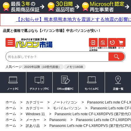
品質と価格で選ぶなら【パソコン市場】中古パソコンが安い！
ログイン
比較リスト
閲覧履歴
カート
会員登録
人気ページ
2020年以降（10世代前後）
メモリ16GB
ノートPC
デスクトップPC
Office搭載PC
モバイルPC
店舗一覧
ホーム
>
>
>
カテゴリー
ノートパソコン
Panasonic Let's note 
ホーム
>
>
>
カテゴリー
モバイルパソコン
Panasonic Let's not
ホーム
>
>
Windows 11
Panasonic Let's note CF-LX6RDPVS (第7世
ホーム
>
>
>
メーカー
Panasonic
Panasonic Let's note CF-LX
ホーム
>
>
訳あり品
Panasonic Let's note CF-LX6RDPVS (第7世代C