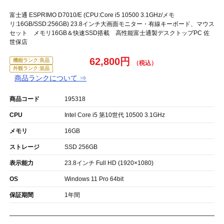
富士通 ESPRIMO D7010/E (CPU:Core i5 10500 3.1GHz/メモ
リ:16GB/SSD:256GB) 23.8インチ大画面モニター・有線キーボード、マウス
セット メモリ16GB＆快速SSD搭載 高性能富士通製デスクトップPC 佐
世保店
62,800円
機能ランク:良品
外観ランク:並品
商品ランクについて ⇒
商品コード
195318
CPU
Intel Core i5 第10世代 10500 3.1GHz
メモリ
16GB
ストレージ
SSD 256GB
表示能力
23.8インチ Full HD (1920×1080)
OS
Windows 11 Pro 64bit
保証期間
1年間