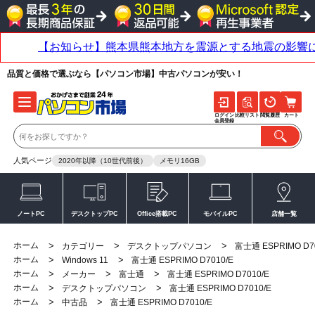
品質と価格で選ぶなら【パソコン市場】中古パソコンが安い！
ログイン
比較リスト
閲覧履歴
カート
会員登録
人気ページ
2020年以降（10世代前後）
メモリ16GB
ノートPC
デスクトップPC
Office搭載PC
モバイルPC
店舗一覧
ホーム
>
>
>
カテゴリー
デスクトップパソコン
富士通 ESPRIMO D7
ホーム
>
>
Windows 11
富士通 ESPRIMO D7010/E
ホーム
>
>
>
メーカー
富士通
富士通 ESPRIMO D7010/E
ホーム
>
>
デスクトップパソコン
富士通 ESPRIMO D7010/E
ホーム
>
>
中古品
富士通 ESPRIMO D7010/E