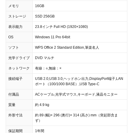
メモリ
16GB
ストレージ
SSD 256GB
表示能力
23.8インチ Full HD (1920×1080)
OS
Windows 11 Pro 64bit
ソフト
WPS Office 2 Standard Edition,筆楽名人
光学ドライブ
DVD マルチ
ネットワーク
有線：○,無線：×
接続端子
USB 2.0,USB 3.0,ヘッドホン出力,DisplayPort端子,LAN
ポート（100/1000 BASE）,USB Type-C
付属品
ACケーブル,光学式マウス,キーボード,液晶モニター
質量
約 4.9 kg
外形寸法
約 89 (幅)× 296 (奥行)× 314 (高さ) mm（突起部含ま
ず）
保証期間
1年間