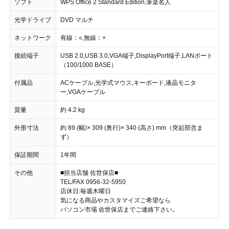
ソフト
WPS Office 2 Standard Edition,筆楽名人
光学ドライブ
DVD マルチ
ネットワーク
有線：○,無線：×
接続端子
USB 2.0,USB 3.0,VGA端子,DisplayPort端子,LANポート
（100/1000 BASE）
付属品
ACケーブル,光学式マウス,キーボード,液晶モニタ
ー,VGAケーブル
質量
約 4.2 kg
外形寸法
約 89 (幅)× 309 (奥行)× 340 (高さ) mm（突起部含ま
ず）
保証期間
1年間
その他
■担当店舗 佐世保店■
TEL/FAX 0956-32-5950
店休日:毎週木曜日
気になる商品やカスタマイズご希望なら
パソコン市場 佐世保店までご連絡下さい。