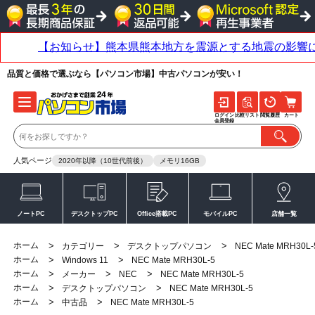
品質と価格で選ぶなら【パソコン市場】中古パソコンが安い！
ログイン
比較リスト
閲覧履歴
カート
会員登録
人気ページ
2020年以降（10世代前後）
メモリ16GB
ノートPC
デスクトップPC
Office搭載PC
モバイルPC
店舗一覧
ホーム
>
>
>
カテゴリー
デスクトップパソコン
NEC Mate MRH30L-
ホーム
>
>
Windows 11
NEC Mate MRH30L-5
ホーム
>
>
>
メーカー
NEC
NEC Mate MRH30L-5
ホーム
>
>
デスクトップパソコン
NEC Mate MRH30L-5
ホーム
>
>
中古品
NEC Mate MRH30L-5