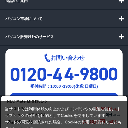
商品のご案内
パソコン市場について
パソコン販売以外のサービス
お問い合わせ
受付時間：10:00~19:00(休業:日曜日)
メールでの
NEC Mate MRH30L-5
お問い合わせはこちら
74,800円
商品価格(税込)
当サイトでは利用体験の向上およびコンテンツの最適な提供、ト
0円
オプション小計価格(税込)
ラフィックの分析を目的としてCookieを使用しています。
74,800円
商品合計価格(税込)
サイトの閲覧を継続された場合、Cookieの利用に同意したことも