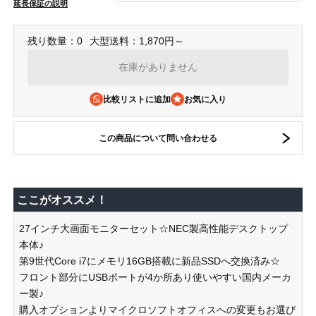
延長保証の説明
残り数量：0
大型送料：1,870円～
在庫がありません
比較リストに追加
この商品について問い合わせる
ここがオススメ！
27インチ大画面モニターセット☆NEC製高性能デスクトップ
本体♪
第9世代Core i7にメモリ16GB搭載に新品SSDへ交換済み☆
フロント部分にUSBポートが4か所あり使いやすい国内メーカ
ー製♪
購入オプションよりマイクロソフトオフィスへの変更もお選び