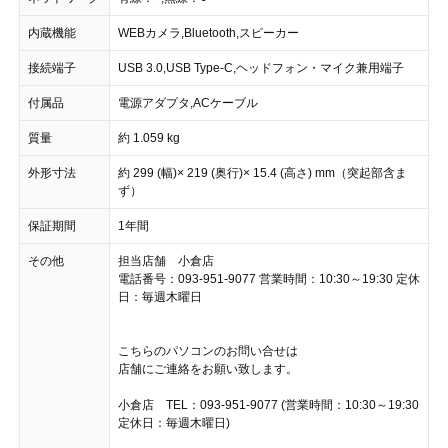
内蔵機能
WEBカメラ,Bluetooth,スピーカー
接続端子
USB 3.0,USB Type-C,ヘッドフォン・マイク兼用端子
付属品
電源アダプタ,ACケーブル
質量
約 1.059 kg
外形寸法
約 299 (幅)× 219 (奥行)× 15.4 (高さ) mm（突起部含ま
ず）
保証期間
1年間
その他
担当店舗 小倉店
電話番号：093-951-9077 営業時間：10:30～19:30 定休
日：毎週木曜日
こちらのパソコンのお問い合せは
店舗にご連絡をお願い致します。
小倉店 TEL：093-951-9077 (営業時間：10:30～19:30
定休日：毎週木曜日)