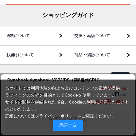
ショッピングガイド
送料について
交換・返品について
お届けについて
商品・保証について
Dynabook dynabook VC72/DS（第8世代CPU）
42,900円
商品価格(税込)
当サイトでは利用体験の向上およびコンテンツの最適な提供、ト
商品のご案内
0円
オプション小計価格(税込)
ラフィックの分析を目的としてCookieを使用しています。
42,900円
商品合計価格(税込)
サイトの閲覧を継続された場合、Cookieの利用に同意したことも
のといたします。
パソコン市場について
詳細については
プライバシーポリシー
をご確認ください。
在庫がありません
承諾する
パソコン販売以外のサービス