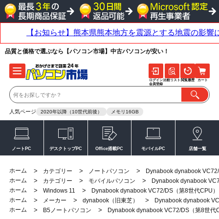
品質と価格で選ぶなら【パソコン市場】中古パソコンが安い！
ログイン
比較リスト
閲覧履歴
カート
会員登録
人気ページ
2020年以降（10世代前後）
メモリ16GB
ノートPC
デスクトップPC
Office搭載PC
モバイルPC
店舗一覧
ホーム
>
>
>
カテゴリー
ノートパソコン
Dynabook dynabook V
ホーム
>
>
>
カテゴリー
モバイルパソコン
Dynabook dynabook 
ホーム
>
>
Windows 11
Dynabook dynabook VC72/DS（第8世代CPU）
ホーム
>
>
>
メーカー
dynabook（旧東芝）
Dynabook dynabook
ホーム
>
>
B5ノートパソコン
Dynabook dynabook VC72/DS（第8世