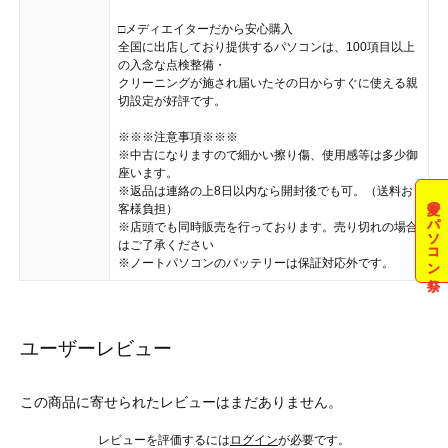
□メディエイターだから安心購入
全国に出店しており提供するパソコンは、100項目以上
の入念な点検整備・
クリーニングが施され届いたその日からすぐに使える親
切設定が好評です。
※※※注意事項※※※
※中古になりますので細かい擦り傷、使用感等は多少御
座います。
※返品は連絡の上8日以内なら開封後でも可。（送料お
夏のパソコン祭
客様負担）
※店頭でも同時販売を行っております。売り切れの場合
はご了承ください
※ノートパソコンのバッテリーは保証対応外です。
ユーザーレビュー
この商品に寄せられたレビューはまだありません。
レビューを評価するには
ログイン
が必要です。