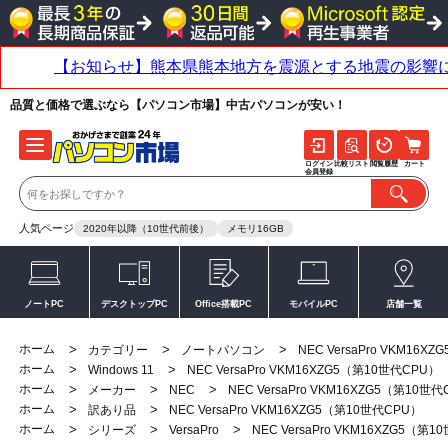
品質と価格で選ぶなら【パソコン市場】中古パソコンが安い！
ログイン
比較リスト
閲覧履歴
カート
会員登録
人気ページ
2020年以降（10世代前後）
メモリ16GB
ノートPC
デスクトップPC
Office搭載PC
モバイルPC
店舗一覧
ホーム
>
>
>
カテゴリー
ノートパソコン
NEC VersaPro VKM16
ホーム
>
>
Windows 11
NEC VersaPro VKM16XZG5（第10世代CPU）
ホーム
>
>
>
メーカー
NEC
NEC VersaPro VKM16XZG5（第10世
ホーム
>
>
訳あり品
NEC VersaPro VKM16XZG5（第10世代CPU）
ホーム
>
>
>
シリーズ
VersaPro
NEC VersaPro VKM16XZG5（第