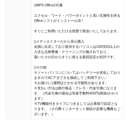
□WPS Office2付属
エクセル・ワード・パワーポイントと高い互換性を誇る
Officeソフトがインストール済！
すぐにご利用いただける状態で発送いたしております。
□メディエイターだから安心購入
全国に出店しており提供するパソコンは100項目以上の
入念な点検整備・クリーニングが施されており、
届いたその日からすぐに使える親切設定が好評です。
□その他
※ノートパソコンについてはバッテリーが劣化しており
ますのでACアダプタを接続してご利用下さい。
※お届けに1週間ほどかかる可能性があります。
※支払い方法は銀行振込・クレカ・代金引換になりま
す。（代金引換の場合は別途手数料400円(税抜)かかり
ます）
※TV機能付きタイプにつきましてはお客様で設定とな
ります。（その際インターネット接続が必要な機種もご
ざいます。）