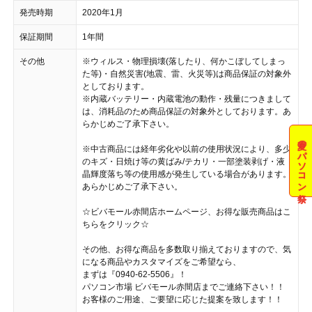
発売時期
2020年1月
保証期間
1年間
その他
※ウィルス・物理損壊(落したり、何かこぼしてしまっ
た等)・自然災害(地震、雷、火災等)は商品保証の対象外
としております。
※内蔵バッテリー・内蔵電池の動作・残量につきまして
は、消耗品のため商品保証の対象外としております。あ
らかじめご了承下さい。
夏のパソコン祭
※中古商品には経年劣化や以前の使用状況により、多少
のキズ・日焼け等の黄ばみ/テカリ・一部塗装剥げ・液
晶輝度落ち等の使用感が発生している場合があります。
あらかじめご了承下さい。
☆ビバモール赤間店ホームページ、お得な販売商品はこ
ちらをクリック☆
その他、お得な商品を多数取り揃えておりますので、気
になる商品やカスタマイズをご希望なら、
まずは『0940-62-5506』！
パソコン市場 ビバモール赤間店までご連絡下さい！！
お客様のご用途、ご要望に応じた提案を致します！！