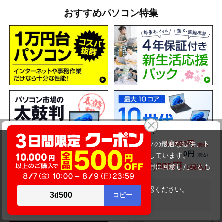
おすすめパソコン特集
NEC VersaPro VKM16XZG5（第10世代CPU）
34,800円
商品価格(税込)
当サイトでは利用体験の向上およびコンテンツの最適な提供、ト
39,800円
0円
オプション小計価格(税込)
ラフィックの分析を目的としてCookieを使用しています。
34,800円
商品合計価格(税込)
サイトの閲覧を継続された場合、Cookieの利用に同意したことも
のといたします。
詳細については
プライバシーポリシー
をご確認ください。
在庫がありません
承諾する