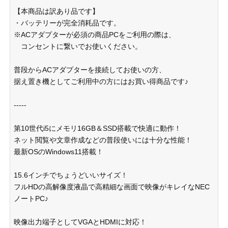
【本商品は訳あり品です】
・バッテリーが完全消耗品です。
※ACアダプターが必須の商品PCをご利用の際は、
コンセントに繋いでお使いください。
普段からACアダプターを接続してお使いの方、
据え置き機としてご利用中の方にはお買い得商品です♪
-----
第10世代i5にメモリ16GB＆SSD搭載で快適に動作！
ネット閲覧や文章作成などの普段使いには十分な性能！
最新OSのWindows11搭載！
15.6インチでちょうどいいサイズ！
フルHDの高解像度液晶で高精細な画面で映像がキレイなNEC
ノートPC♪
映像出力端子としてVGAとHDMIに対応！