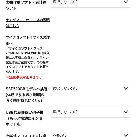
文書作成ソフト・表計算
ソフト
キングソフトオフィスの説明
はこちら
マイクロソフトオフィスの詳
細へ
（マイクロソフトオフィス
2024H＆B POSA 2PC版は購入
後にお客様ご自身でオンライン
認証作業が必要です。その際マ
イクロソフトアカウント必要と
なります。）
※注意事項があります。
SSD500GBモデルへ換装
(体感できる速さ!!衝撃に
強く熱を持ちにくい♪)
USB接続無線LAN子機
（もっと快適にインター
ネットを)
光学式マウス（より快適