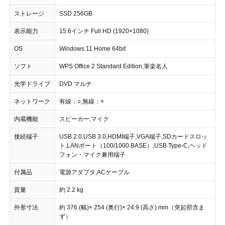
ストレージ
SSD 256GB
表示能力
15.6インチ Full HD (1920×1080)
OS
Windows 11 Home 64bit
ソフト
WPS Office 2 Standard Edition,筆楽名人
光学ドライブ
DVD マルチ
ネットワーク
有線：○,無線：×
内蔵機能
スピーカー,マイク
接続端子
USB 2.0,USB 3.0,HDMI端子,VGA端子,SDカードスロッ
ト,LANポート（100/1000 BASE）,USB Type-C,ヘッド
フォン・マイク兼用端子
付属品
電源アダプタ,ACケーブル
質量
約 2.2 kg
外形寸法
約 376 (幅)× 254 (奥行)× 24.9 (高さ) mm（突起部含ま
ず）