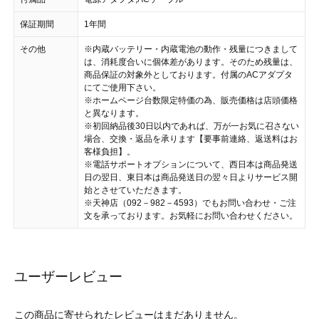
保証期間
1年間
その他
※内蔵バッテリー・内蔵電池の動作・残量につきまして
は、消耗度合いに個体差があります。そのため残量は、
商品保証の対象外としております。付属のACアダプタ
にてご使用下さい。
※ホームページ台数限定特価の為、販売価格は店頭価格
と異なります。
※初回納品後30日以内であれば、万が一お気に召さない
場合、交換・返品を承ります【要事前連絡、返送料はお
客様負担】。
※電話サポートオプションについて、西日本は商品発送
日の翌日、東日本は商品発送日の翌々日よりサービス開
始とさせていただきます。
※天神店（092－982－4593）でもお問い合わせ・ご注
文を承っております。お気軽にお問い合わせください。
ユーザーレビュー
この商品に寄せられたレビューはまだありません。