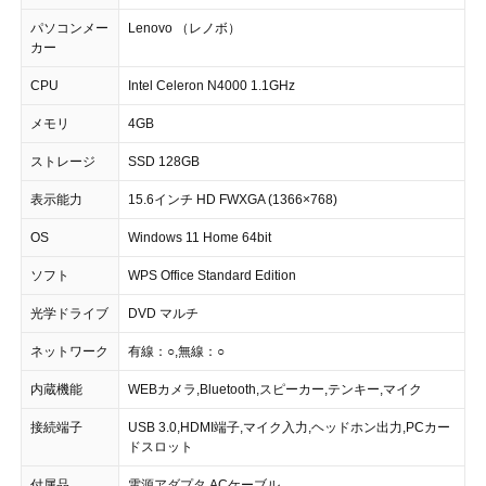
パソコンメー
Lenovo （レノボ）
カー
CPU
Intel Celeron N4000 1.1GHz
メモリ
4GB
ストレージ
SSD 128GB
表示能力
15.6インチ HD FWXGA (1366×768)
OS
Windows 11 Home 64bit
ソフト
WPS Office Standard Edition
光学ドライブ
DVD マルチ
ネットワーク
有線：○,無線：○
内蔵機能
WEBカメラ,Bluetooth,スピーカー,テンキー,マイク
接続端子
USB 3.0,HDMI端子,マイク入力,ヘッドホン出力,PCカー
ドスロット
付属品
電源アダプタ,ACケーブル