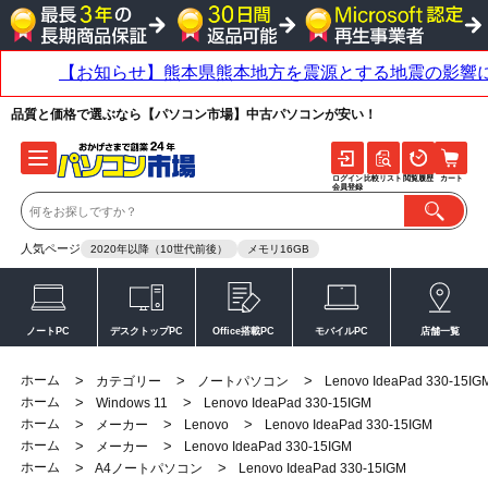
品質と価格で選ぶなら【パソコン市場】中古パソコンが安い！
ログイン
比較リスト
閲覧履歴
カート
会員登録
人気ページ
2020年以降（10世代前後）
メモリ16GB
ノートPC
デスクトップPC
Office搭載PC
モバイルPC
店舗一覧
ホーム
>
>
>
カテゴリー
ノートパソコン
Lenovo IdeaPad 330-15IG
ホーム
>
>
Windows 11
Lenovo IdeaPad 330-15IGM
ホーム
>
>
>
メーカー
Lenovo
Lenovo IdeaPad 330-15IGM
ホーム
>
>
メーカー
Lenovo IdeaPad 330-15IGM
ホーム
>
>
A4ノートパソコン
Lenovo IdeaPad 330-15IGM