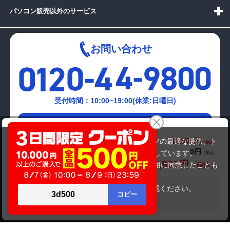
パソコン販売以外のサービス
お問い合わせ
受付時間：10:00~19:00(休業:日曜日)
メールでの
Lenovo IdeaPad 330-15IGM
お問い合わせはこちら
19,800円
商品価格(税込)
当サイトでは利用体験の向上およびコンテンツの最適な提供、ト
0円
オプション小計価格(税込)
ラフィックの分析を目的としてCookieを使用しています。
19,800円
商品合計価格(税込)
サイトの閲覧を継続された場合、Cookieの利用に同意したことも
のといたします。
詳細については
プライバシーポリシー
をご確認ください。
在庫がありません
承諾する
Copyright(c)2024 mediator Co., Ltd. ALL Rights Reserved