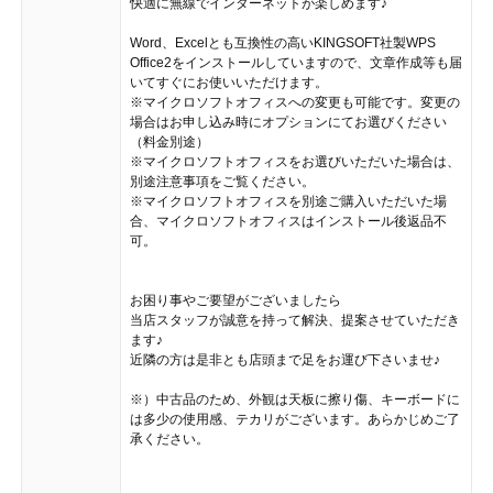
快適に無線でインターネットが楽しめます♪
Word、Excelとも互換性の高いKINGSOFT社製WPS
Office2をインストールしていますので、文章作成等も届
いてすぐにお使いいただけます。
※マイクロソフトオフィスへの変更も可能です。変更の
場合はお申し込み時にオプションにてお選びください
（料金別途）
※マイクロソフトオフィスをお選びいただいた場合は、
別途注意事項をご覧ください。
※マイクロソフトオフィスを別途ご購入いただいた場
合、マイクロソフトオフィスはインストール後返品不
可。
お困り事やご要望がございましたら
当店スタッフが誠意を持って解決、提案させていただき
ます♪
近隣の方は是非とも店頭まで足をお運び下さいませ♪
※）中古品のため、外観は天板に擦り傷、キーボードに
は多少の使用感、テカリがございます。あらかじめご了
承ください。