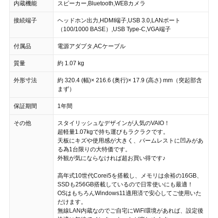
内蔵機能
スピーカー,Bluetooth,WEBカメラ
接続端子
ヘッドホン出力,HDMI端子,USB 3.0,LANポート
（100/1000 BASE）,USB Type-C,VGA端子
付属品
電源アダプタ,ACケーブル
質量
約 1.07 kg
外形寸法
約 320.4 (幅)× 216.6 (奥行)× 17.9 (高さ) mm（突起部含
まず）
保証期間
1年間
その他
スタイリッシュなデザインが人気のVAIO！
超軽量1.07kgで持ち運びもラクラクです。
天板にキズや使用感が大きく、パームレストに凹みがあ
る為1台限りの大特価です。
外観が気にならなければ超お買い得です♪
高年式10世代Corei5を搭載し、メモリは余裕の16GB、
SSDも256GB搭載しているので日常使いにも最適！
OSはもちろんWindows11適用済で安心してご使用いた
だけます。
無線LAN内蔵なのでご自宅にWiFi環境があれば、設定後