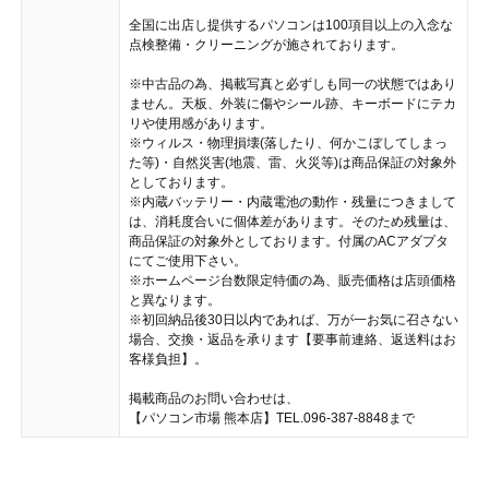
全国に出店し提供するパソコンは100項目以上の入念な
点検整備・クリーニングが施されております。
※中古品の為、掲載写真と必ずしも同一の状態ではあり
ません。天板、外装に傷やシール跡、キーボードにテカ
リや使用感があります。
※ウィルス・物理損壊(落したり、何かこぼしてしまっ
た等)・自然災害(地震、雷、火災等)は商品保証の対象外
としております。
※内蔵バッテリー・内蔵電池の動作・残量につきまして
は、消耗度合いに個体差があります。そのため残量は、
商品保証の対象外としております。付属のACアダプタ
にてご使用下さい。
※ホームページ台数限定特価の為、販売価格は店頭価格
と異なります。
※初回納品後30日以内であれば、万が一お気に召さない
場合、交換・返品を承ります【要事前連絡、返送料はお
客様負担】。
掲載商品のお問い合わせは、
【パソコン市場 熊本店】TEL.096-387-8848まで