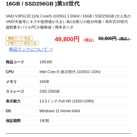
16GB / SSD256GB )第10世代
VAIO VJPG13C11N( Corei5-1035G1 1.0GHz / 16GB / SSD256GB )大人気の
VAIO!天板等にキズや使用感が大きい為1台限りの処分特価！高年式10世代
超軽量モバイルPCが破格値！熊本店☆彡
49,800円
59,800円
機能ランク:良品
外観ランク:訳あり品
商品ランクについて ⇒
商品コード
195395
CPU
Intel Core i5 第10世代 1035G1 1GHz
メモリ
16GB
ストレージ
SSD 256GB
表示能力
13.3インチ Full HD (1920×1080)
OS
Windows 11 Home 64bit
保証期間
1年間