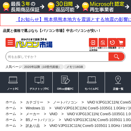
品質と価格で選ぶなら【パソコン市場】中古パソコンが安い！
ログイン
比較リスト
閲覧履歴
カート
会員登録
人気ページ
2020年以降（10世代前後）
メモリ16GB
ノートPC
デスクトップPC
Office搭載PC
モバイルPC
店舗一覧
ホーム
>
>
>
カテゴリー
ノートパソコン
VAIO VJPG13C11N( Corei
ホーム
>
>
Windows 11
VAIO VJPG13C11N( Corei5-1035G1 1.0GHz /
ホーム
>
>
>
メーカー
VAIO
VAIO VJPG13C11N( Corei5-1035G1 1.
ホーム
>
>
B5ノートパソコン
VAIO VJPG13C11N( Corei5-1035G1 1.0
ホーム
>
>
訳あり品
VAIO VJPG13C11N( Corei5-1035G1 1.0GHz / 16