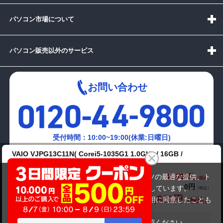
パソコン市場について
パソコン販売以外のサービス
お問い合わせ
受付時間：10:00~19:00(休業:日曜日)
VAIO VJPG13C11N( Corei5-1035G1 1.0GHz / 16GB /
メールでの
SSD256GB )第10世代
お問い合わせはこちら
49,800円
商品価格(税込)
当サイトでは利用体験の向上およびコンテンツの最適な提供、ト
59,800円
0円
オプション小計価格(税込)
ラフィックの分析を目的としてCookieを使用しています。
49,800円
商品合計価格(税込)
サイトの閲覧を継続された場合、Cookieの利用に同意したことも
のといたします。
詳細については
プライバシーポリシー
をご確認ください。