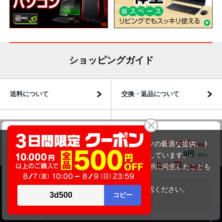
ショッピングガイド
送料について
交換・返品について
お届けについて
商品・保証について
DELL Vostro 3591（10世代CPU）
44,800円
商品価格(税込)
当サイトでは利用体験の向上およびコンテンツの最適な提供、ト
0円
オプション小計価格(税込)
ラフィックの分析を目的としてCookieを使用しています。
44,800円
商品合計価格(税込)
サイトの閲覧を継続された場合、Cookieの利用に同意したことも
のといたします。
商品のご案内
詳細については
プライバシーポリシー
をご確認ください。
在庫がありません
承諾する
パソコン市場について