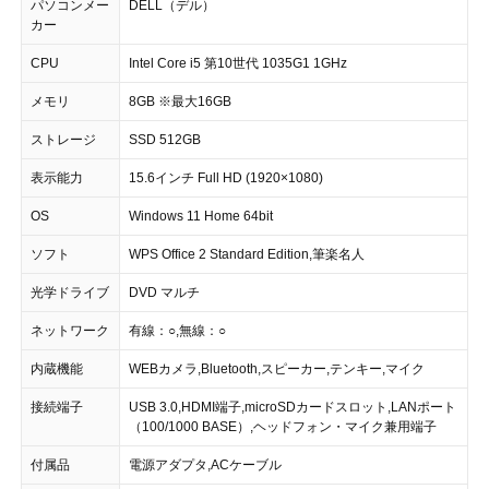
パソコンメー
DELL（デル）
カー
CPU
Intel Core i5 第10世代 1035G1 1GHz
メモリ
8GB ※最大16GB
ストレージ
SSD 512GB
表示能力
15.6インチ Full HD (1920×1080)
OS
Windows 11 Home 64bit
ソフト
WPS Office 2 Standard Edition,筆楽名人
光学ドライブ
DVD マルチ
ネットワーク
有線：○,無線：○
内蔵機能
WEBカメラ,Bluetooth,スピーカー,テンキー,マイク
接続端子
USB 3.0,HDMI端子,microSDカードスロット,LANポート
（100/1000 BASE）,ヘッドフォン・マイク兼用端子
付属品
電源アダプタ,ACケーブル