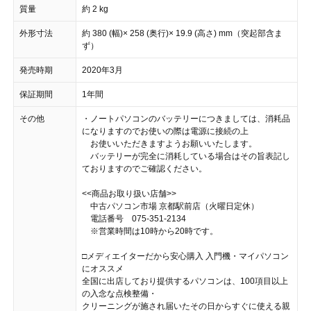
質量
約 2 kg
外形寸法
約 380 (幅)× 258 (奥行)× 19.9 (高さ) mm（突起部含ま
ず）
発売時期
2020年3月
保証期間
1年間
その他
・ノートパソコンのバッテリーにつきましては、消耗品
になりますのでお使いの際は電源に接続の上
お使いいただきますようお願いいたします。
バッテリーが完全に消耗している場合はその旨表記し
ておりますのでご確認ください。
<<商品お取り扱い店舗>>
中古パソコン市場 京都駅前店（火曜日定休）
電話番号 075-351-2134
※営業時間は10時から20時です。
□メディエイターだから安心購入 入門機・マイパソコン
にオススメ
全国に出店しており提供するパソコンは、100項目以上
の入念な点検整備・
クリーニングが施され届いたその日からすぐに使える親