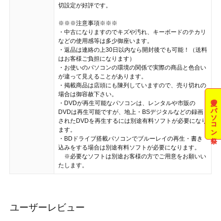
切設定が好評です。
※※※注意事項※※※
・中古になりますのでキズや汚れ、キーボードのテカリ
などの使用感等は多少御座います。
・返品は連絡の上30日以内なら開封後でも可能！（送料
はお客様ご負担になります）
・お使いのパソコンの環境の関係で実際の商品と色合い
が違って見えることがあります。
・掲載商品は店頭にも陳列していますので、売り切れの
場合は御容赦下さい。
夏のパソコン祭
・DVDが再生可能なパソコンは、レンタルや市販の
DVDは再生可能ですが、地上・BSデジタルなどの録画
されたDVDを再生するには別途有料ソフトが必要になり
ます。
・BDドライブ搭載パソコンでブルーレイの再生・書き
込みをする場合は別途有料ソフトが必要になります。
※必要なソフトは別途お客様の方でご用意をお願いい
たします。
ユーザーレビュー