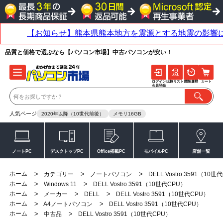
品質と価格で選ぶなら【パソコン市場】中古パソコンが安い！
ログイン
比較リスト
閲覧履歴
カート
会員登録
人気ページ
2020年以降（10世代前後）
メモリ16GB
ノートPC
デスクトップPC
Office搭載PC
モバイルPC
店舗一覧
ホーム
>
>
>
カテゴリー
ノートパソコン
DELL Vostro 3591（10世
ホーム
>
>
Windows 11
DELL Vostro 3591（10世代CPU）
ホーム
>
>
>
メーカー
DELL
DELL Vostro 3591（10世代CPU）
ホーム
>
>
A4ノートパソコン
DELL Vostro 3591（10世代CPU）
ホーム
>
>
中古品
DELL Vostro 3591（10世代CPU）