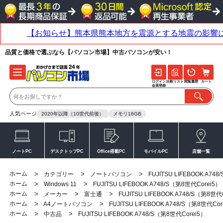
品質と価格で選ぶなら【パソコン市場】中古パソコンが安い！
ログイン
比較リスト
閲覧履歴
カート
会員登録
人気ページ
2020年以降（10世代前後）
メモリ16GB
ノートPC
デスクトップPC
Office搭載PC
モバイルPC
店舗一覧
ホーム
>
>
>
カテゴリー
ノートパソコン
FUJITSU LIFEBOOK A74
ホーム
>
>
Windows 11
FUJITSU LIFEBOOK A748/S（第8世代Corei5）
ホーム
>
>
>
メーカー
富士通
FUJITSU LIFEBOOK A748/S（第8世代
ホーム
>
>
A4ノートパソコン
FUJITSU LIFEBOOK A748/S（第8世代Cor
ホーム
>
>
中古品
FUJITSU LIFEBOOK A748/S（第8世代Corei5）