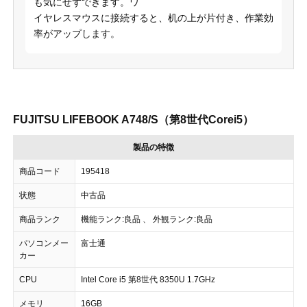
も気にせずできます。ワ
イヤレスマウスに接続すると、机の上が片付き、作業効
率がアップします。
FUJITSU LIFEBOOK A748/S（第8世代Corei5）
製品の特徴
商品コード
195418
状態
中古品
商品ランク
機能ランク:良品 、 外観ランク:良品
パソコンメー
富士通
カー
CPU
Intel Core i5 第8世代 8350U 1.7GHz
メモリ
16GB