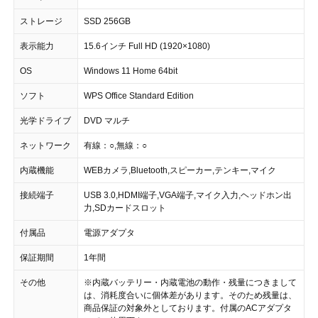
ストレージ
SSD 256GB
表示能力
15.6インチ Full HD (1920×1080)
OS
Windows 11 Home 64bit
ソフト
WPS Office Standard Edition
光学ドライブ
DVD マルチ
ネットワーク
有線：○,無線：○
内蔵機能
WEBカメラ,Bluetooth,スピーカー,テンキー,マイク
接続端子
USB 3.0,HDMI端子,VGA端子,マイク入力,ヘッドホン出
力,SDカードスロット
付属品
電源アダプタ
保証期間
1年間
その他
※内蔵バッテリー・内蔵電池の動作・残量につきまして
は、消耗度合いに個体差があります。そのため残量は、
商品保証の対象外としております。付属のACアダプタ