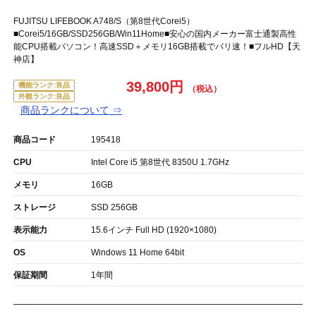
FUJITSU LIFEBOOK A748/S（第8世代Corei5）
■Corei5/16GB/SSD256GB/Win11Home■安心の国内メーカー富士通製高性
能CPU搭載パソコン！高速SSD＋メモリ16GB搭載でバリ速！■フルHD【天
神店】
39,800円
機能ランク:良品
外観ランク:良品
商品ランクについて ⇒
商品コード
195418
CPU
Intel Core i5 第8世代 8350U 1.7GHz
メモリ
16GB
ストレージ
SSD 256GB
表示能力
15.6インチ Full HD (1920×1080)
OS
Windows 11 Home 64bit
保証期間
1年間