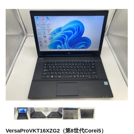
VersaProVKT16XZG2（第8世代Corei5）