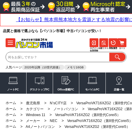
品質と価格で選ぶなら【パソコン市場】中古パソコンが安い！
ログイン
比較リスト
閲覧履歴
カート
会員登録
人気ページ
2020年以降（10世代前後）
メモリ16GB
ノートPC
デスクトップPC
Office搭載PC
モバイルPC
店舗一覧
ホーム
>
>
>
鹿児島県
N’sCITY店
VersaProVKT16XZG2（第8世代Co
ホーム
>
>
>
カテゴリー
ノートパソコン
VersaProVKT16XZG2（第
ホーム
>
>
Windows 11
VersaProVKT16XZG2（第8世代Corei5）
ホーム
>
>
>
メーカー
NEC
VersaProVKT16XZG2（第8世代Corei5
ホーム
>
>
A4ノートパソコン
VersaProVKT16XZG2（第8世代Corei5）