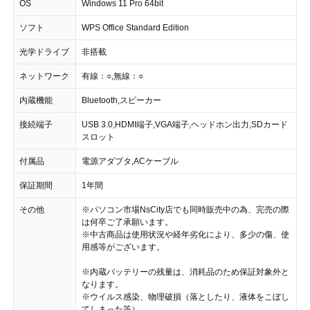
OS
Windows 11 Pro 64bit
ソフト
WPS Office Standard Edition
光学ドライブ
非搭載
ネットワーク
有線：○,無線：○
内蔵機能
Bluetooth,スピーカー
接続端子
USB 3.0,HDMI端子,VGA端子,ヘッドホン出力,SDカード
スロット
付属品
電源アダプタ,ACケーブル
保証期間
1年間
その他
※パソコン市場NsCity店でも同時販売中の為、完売の際
は何卒ご了承願います。
※中古商品は使用状況や経年劣化により、多少の傷、使
用感等がございます。
※内蔵バッテリーの残量は、消耗品のため保証対象外と
なります。
※ウイルス感染、物理破損（落としたり、液体をこぼし
てしまった等）