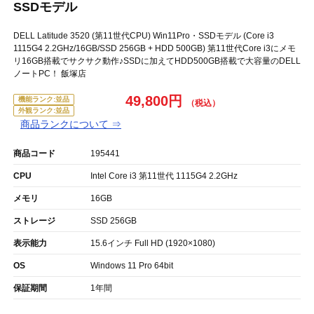
SSDモデル
DELL Latitude 3520 (第11世代CPU) Win11Pro・SSDモデル (Core i3
1115G4 2.2GHz/16GB/SSD 256GB + HDD 500GB) 第11世代Core i3にメモ
リ16GB搭載でサクサク動作♪SSDに加えてHDD500GB搭載で大容量のDELL
ノートPC！ 飯塚店
49,800円
機能ランク:並品
外観ランク:並品
商品ランクについて ⇒
商品コード
195441
CPU
Intel Core i3 第11世代 1115G4 2.2GHz
メモリ
16GB
ストレージ
SSD 256GB
表示能力
15.6インチ Full HD (1920×1080)
OS
Windows 11 Pro 64bit
保証期間
1年間