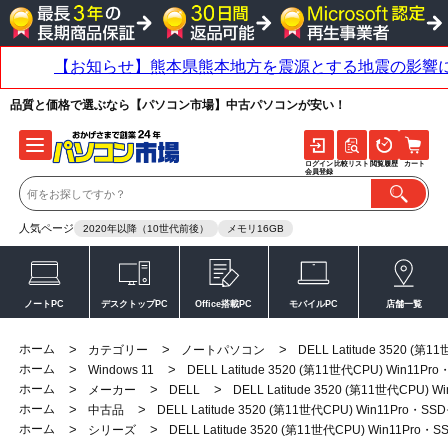
品質と価格で選ぶなら【パソコン市場】中古パソコンが安い！
ログイン
比較リスト
閲覧履歴
カート
会員登録
人気ページ
2020年以降（10世代前後）
メモリ16GB
ノートPC
デスクトップPC
Office搭載PC
モバイルPC
店舗一覧
ホーム
>
>
>
カテゴリー
ノートパソコン
DELL Latitude 3520 (
ホーム
>
>
Windows 11
DELL Latitude 3520 (第11世代CPU) Win11P
ホーム
>
>
>
メーカー
DELL
DELL Latitude 3520 (第11世代CPU)
ホーム
>
>
中古品
DELL Latitude 3520 (第11世代CPU) Win11Pro・S
ホーム
>
>
シリーズ
DELL Latitude 3520 (第11世代CPU) Win11Pro