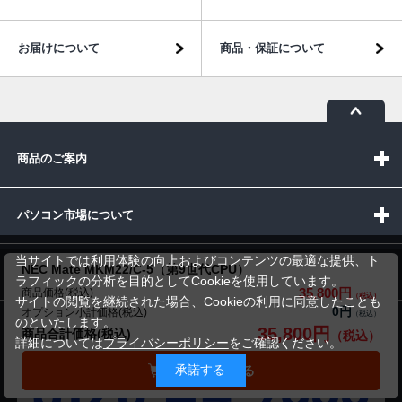
お届けについて
商品・保証について
商品のご案内
パソコン市場について
当サイトでは利用体験の向上およびコンテンツの最適な提供、ト
NEC Mate MKM22/C-5（第9世代CPU）
パソコン販売以外のサービス
ラフィックの分析を目的としてCookieを使用しています。
35,800円
商品価格(税込)
サイトの閲覧を継続された場合、Cookieの利用に同意したことも
0円
オプション小計価格(税込)
のといたします。
35,800円
商品合計価格(税込)
お問い合わせ
詳細については
プライバシーポリシー
をご確認ください。
承諾する
カートに入れる