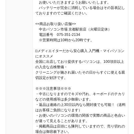
お使いいただきますようお願いいたします。
バッテリーが完全に消耗している場合はその旨表記し
ておりますのでご確認ください。
<<商品お取り扱い店舗>>
中古パソコン市場 京都駅前店（火曜日定休）
電話番号 075-351-2134
※営業時間は10時から20時です。
□メディエイターだから安心購入 入門機・マイパソコン
にオススメ
全国に出店しており提供するパソコンは、100項目以上
の入念な点検整備・
クリーニングが施され届いたその日からすぐに使える親
切設定が好評です。
※※※注意事項※※※
・中古になりますのでキズや汚れ、キーボードのテカリ
などの使用感等は多少御座います。
・返品は連絡の上30日以内なら開封後でも可能！（送料
はお客様ご負担になります）
・お使いのパソコンの環境の関係で実際の商品と色合い
が違って見えることがあります。
・掲載商品は店頭にも陳列していますので、売り切れの
場合は御容赦下さい。