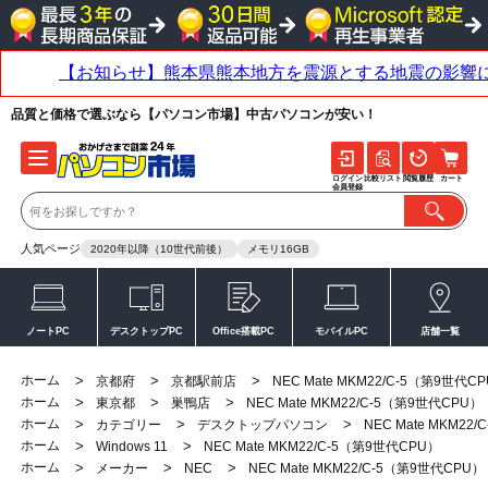
品質と価格で選ぶなら【パソコン市場】中古パソコンが安い！
ログイン
比較リスト
閲覧履歴
カート
会員登録
人気ページ
2020年以降（10世代前後）
メモリ16GB
ノートPC
デスクトップPC
Office搭載PC
モバイルPC
店舗一覧
ホーム
>
>
>
京都府
京都駅前店
NEC Mate MKM22/C-5（第9世代C
ホーム
>
>
>
東京都
巣鴨店
NEC Mate MKM22/C-5（第9世代CPU）
ホーム
>
>
>
カテゴリー
デスクトップパソコン
NEC Mate MKM22
ホーム
>
>
Windows 11
NEC Mate MKM22/C-5（第9世代CPU）
ホーム
>
>
>
メーカー
NEC
NEC Mate MKM22/C-5（第9世代CPU）