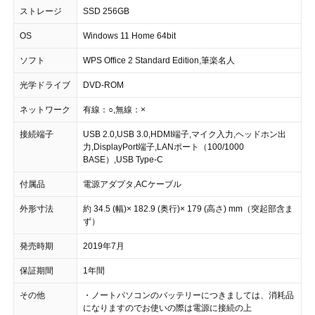
ストレージ
SSD 256GB
OS
Windows 11 Home 64bit
ソフト
WPS Office 2 Standard Edition,筆楽名人
光学ドライブ
DVD-ROM
ネットワーク
有線：○,無線：×
接続端子
USB 2.0,USB 3.0,HDMI端子,マイク入力,ヘッドホン出
力,DisplayPort端子,LANポート（100/1000
BASE）,USB Type-C
付属品
電源アダプタ,ACケーブル
外形寸法
約 34.5 (幅)× 182.9 (奥行)× 179 (高さ) mm（突起部含ま
ず）
発売時期
2019年7月
保証期間
1年間
その他
・ノートパソコンのバッテリーにつきましては、消耗品
になりますのでお使いの際は電源に接続の上