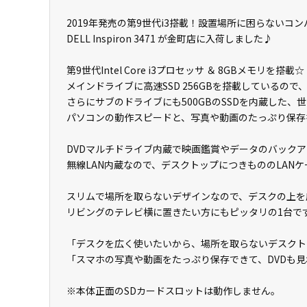
2019年発売の第9世代i3搭載！設置場所に困らないコ
DELL Inspiron 3471 が金町店に入荷しました♪
第9世代Intel Core i3プロセッサ ＆ 8GBメモリを搭載☆
メインドライブに高速SSD 256GBを搭載しているの
さらにサブのドライブにも500GBのSSDを内蔵した、
パソコンの動作スピードと、写真や動画のたっぷり保存
DVDマルチドライブ内蔵で映画鑑賞やデータのバックア
無線LAN内蔵なので、デスクトップにつきもののLAN
スリムで場所を取らないデザインなので、デスクの上を
リビングのテレビ横に置きたい方にもピッタリの1台で
「デスクを広く使いたいから、場所を取らないデスクト
「スマホの写真や動画をたっぷり保存できて、DVDも
※本体正面のSDカードスロットは動作しません。