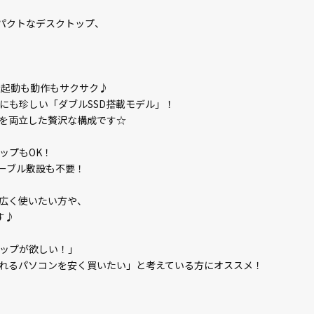
ンパクトなデスクトップ、
で、起動も動作もサクサク♪
世にも珍しい「ダブルSSD搭載モデル」！
を両立した贅沢な構成です☆
ップもOK！
ケーブル敷設も不要！
広く使いたい方や、
す♪
ップが欲しい！」
見れるパソコンを安く買いたい」と考えている方にオススメ！