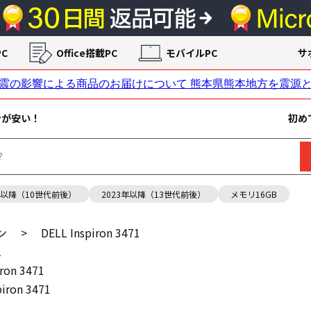
C
Office搭載PC
モバイルPC
サ
ンが安い！
初め
年以降（10世代前後）
2023年以降（13世代前後）
メモリ16GB
ン
>
DELL Inspiron 3471
1
iron 3471
piron 3471