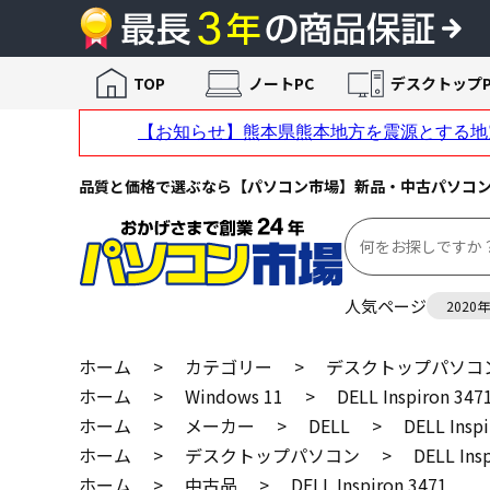
TOP
ノートPC
デスクトップP
品質と価格で選ぶなら【パソコン市場】新品・中古パソコ
人気ページ
2020
ホーム
>
カテゴリー
>
デスクトップパソコ
ホーム
>
Windows 11
>
DELL Inspiron 347
ホーム
>
メーカー
>
DELL
>
DELL Insp
ホーム
>
デスクトップパソコン
>
DELL Ins
ホーム
>
中古品
>
DELL Inspiron 3471