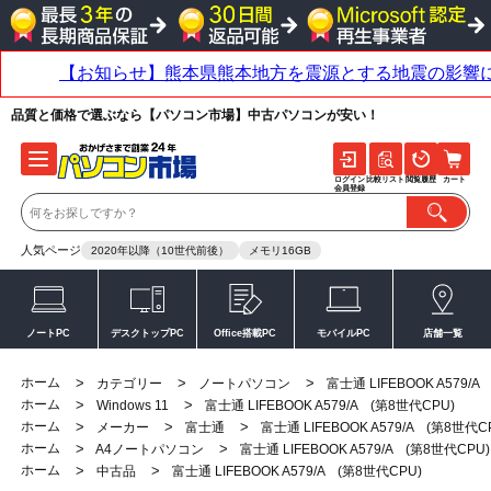
品質と価格で選ぶなら【パソコン市場】中古パソコンが安い！
ログイン
比較リスト
閲覧履歴
カート
会員登録
人気ページ
2020年以降（10世代前後）
メモリ16GB
ノートPC
デスクトップPC
Office搭載PC
モバイルPC
店舗一覧
ホーム
>
>
>
カテゴリー
ノートパソコン
富士通 LIFEBOOK A579/A
ホーム
>
>
Windows 11
富士通 LIFEBOOK A579/A (第8世代CPU)
ホーム
>
>
>
メーカー
富士通
富士通 LIFEBOOK A579/A (第8世代C
ホーム
>
>
A4ノートパソコン
富士通 LIFEBOOK A579/A (第8世代CPU)
ホーム
>
>
中古品
富士通 LIFEBOOK A579/A (第8世代CPU)