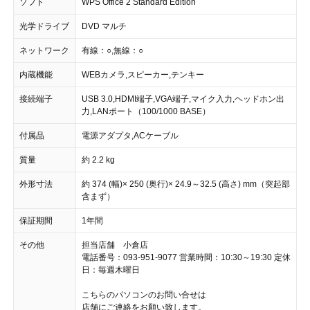
ソフト
WPS Office 2 Standard Edition
光学ドライブ
DVD マルチ
ネットワーク
有線：○,無線：○
内蔵機能
WEBカメラ,スピーカー,テンキー
接続端子
USB 3.0,HDMI端子,VGA端子,マイク入力,ヘッドホン出
力,LANポート（100/1000 BASE）
付属品
電源アダプタ,ACケーブル
質量
約 2.2 kg
外形寸法
約 374 (幅)× 250 (奥行)× 24.9～32.5 (高さ) mm（突起部
含まず）
保証期間
1年間
その他
担当店舗 小倉店
電話番号：093-951-9077 営業時間：10:30～19:30 定休
日：毎週木曜日
こちらのパソコンのお問い合せは
店舗にご連絡をお願い致します。