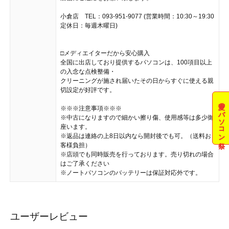
小倉店 TEL：093-951-9077 (営業時間：10:30～19:30
定休日：毎週木曜日)
□メディエイターだから安心購入
全国に出店しており提供するパソコンは、100項目以上
の入念な点検整備・
クリーニングが施され届いたその日からすぐに使える親
切設定が好評です。
夏のパソコン祭
※※※注意事項※※※
※中古になりますので細かい擦り傷、使用感等は多少御
座います。
※返品は連絡の上8日以内なら開封後でも可。（送料お
客様負担）
※店頭でも同時販売を行っております。売り切れの場合
はご了承ください
※ノートパソコンのバッテリーは保証対応外です。
ユーザーレビュー