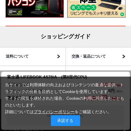
ショッピングガイド
送料について
交換・返品について
お届けについて
商品・保証について
富士通 LIFEBOOK A579/A (第8世代CPU)
39,600円
商品価格(税込)
当サイトでは利用体験の向上およびコンテンツの最適な提供、ト
0円
オプション小計価格(税込)
ラフィックの分析を目的としてCookieを使用しています。
39,600円
商品合計価格(税込)
サイトの閲覧を継続された場合、Cookieの利用に同意したことも
のといたします。
商品のご案内
詳細については
プライバシーポリシー
をご確認ください。
在庫がありません
承諾する
パソコン市場について