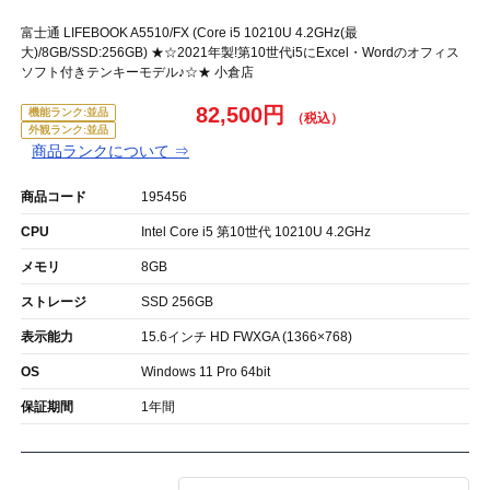
富士通 LIFEBOOK A5510/FX (Core i5 10210U 4.2GHz(最
大)/8GB/SSD:256GB) ★☆2021年製!第10世代i5にExcel・Wordのオフィス
ソフト付きテンキーモデル♪☆★ 小倉店
82,500円
機能ランク:並品
外観ランク:並品
商品ランクについて ⇒
商品コード
195456
CPU
Intel Core i5 第10世代 10210U 4.2GHz
メモリ
8GB
ストレージ
SSD 256GB
表示能力
15.6インチ HD FWXGA (1366×768)
OS
Windows 11 Pro 64bit
保証期間
1年間