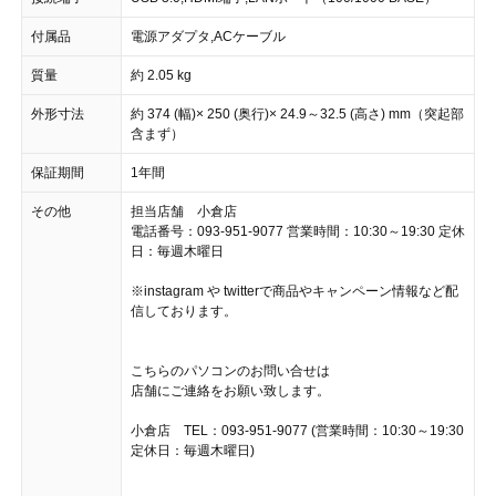
付属品
電源アダプタ,ACケーブル
質量
約 2.05 kg
外形寸法
約 374 (幅)× 250 (奥行)× 24.9～32.5 (高さ) mm（突起部
含まず）
保証期間
1年間
その他
担当店舗 小倉店
電話番号：093-951-9077 営業時間：10:30～19:30 定休
日：毎週木曜日
※instagram や twitterで商品やキャンペーン情報など配
信しております。
こちらのパソコンのお問い合せは
店舗にご連絡をお願い致します。
小倉店 TEL：093-951-9077 (営業時間：10:30～19:30
定休日：毎週木曜日)