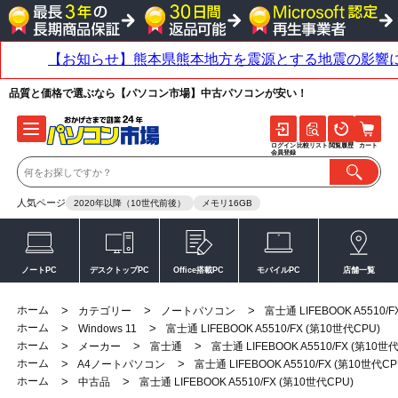
品質と価格で選ぶなら【パソコン市場】中古パソコンが安い！
ログイン
比較リスト
閲覧履歴
カート
会員登録
人気ページ
2020年以降（10世代前後）
メモリ16GB
ノートPC
デスクトップPC
Office搭載PC
モバイルPC
店舗一覧
ホーム
>
>
>
カテゴリー
ノートパソコン
富士通 LIFEBOOK A5510/
ホーム
>
>
Windows 11
富士通 LIFEBOOK A5510/FX (第10世代CPU)
ホーム
>
>
>
メーカー
富士通
富士通 LIFEBOOK A5510/FX (第10世
ホーム
>
>
A4ノートパソコン
富士通 LIFEBOOK A5510/FX (第10世代CP
ホーム
>
>
中古品
富士通 LIFEBOOK A5510/FX (第10世代CPU)