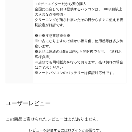
□メディエイターだから安心購入
全国に出店しており提供するパソコンは、100項目以上
の入念な点検整備・
クリーニングが施され届いたその日からすぐに使える親
切設定が好評です。
※※※注意事項※※※
※中古になりますので細かい擦り傷、使用感等は多少御
座います。
※返品は連絡の上8日以内なら開封後でも可。（送料お
客様負担）
※店頭でも同時販売を行っております。売り切れの場合
はご了承ください
※ノートパソコンのバッテリーは保証対応外です。
ユーザーレビュー
この商品に寄せられたレビューはまだありません。
レビューを評価するには
ログイン
が必要です。