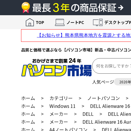
TOP
ノートPC
デスクトップP
品質と価格で選ぶなら【パソコン市場】新品・中古パソコ
人気ページ
2020
ホーム
>
カテゴリー
>
ノートパソコン
>
ホーム
>
Windows 11
>
DELL Alienware
ホーム
>
メーカー
>
DELL
>
DELL Ali
ホーム
>
メーカー
>
DELL Alienware 16
ホーム
>
A4ノートパソコン
>
DELL Alien