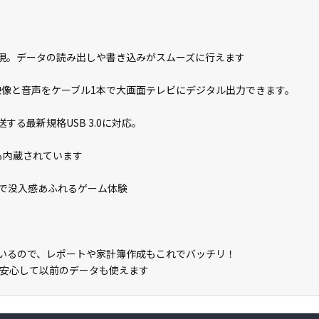
実現。データの読み出しや書き込みがスムーズに行えます
 映像と音声をケーブル1本で大画面テレビにデジタル出力できます。
送する最新規格USB 3.0に対応。
thも内蔵されています
プレイで没入感あふれるゲーム体験
載しているので、レポートや家計簿作成もこれでバッチリ！
安心して以前のデータも使えます