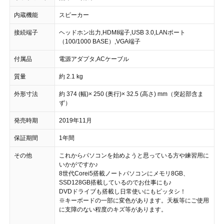
内蔵機能
スピーカー
接続端子
ヘッドホン出力,HDMI端子,USB 3.0,LANポート
（100/1000 BASE）,VGA端子
付属品
電源アダプタ,ACケーブル
質量
約 2.1 kg
外形寸法
約 374 (幅)× 250 (奥行)× 32.5 (高さ) mm（突起部含ま
ず）
発売時期
2019年11月
保証期間
1年間
その他
これからパソコンを始めようと思っている方や練習用に
いかがですか♪
8世代Corei5搭載ノートパソコンにメモリ8GB、
SSD128GB搭載しているのでお仕事にも♪
DVDドライブも搭載し日常使いにもピッタシ！
※キーボードの一部に変色があります。天板等にご使用
に支障のない程度のキズ等があります。