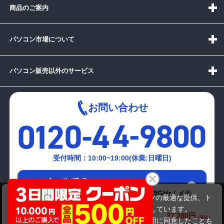
商品のご案内
パソコン市場について
パソコン販売以外のサービス
お問い合わせ
受付時間：10:00~19:00(休業:日曜日)
メールでの
お問い合わせはこちら
富士通 LIFEBOOK A579/B(Corei5-8265U 1.9GHz / メモ
当サイトでは利用体験の向上およびコンテンツの最適な提供、ト
リ:8GB / SSD 128GB )第8世代
ラフィックの分析を目的としてCookieを使用しています。
27,280円
商品価格(税込)
サイトの閲覧を継続された場合、Cookieの利用に同意したことも