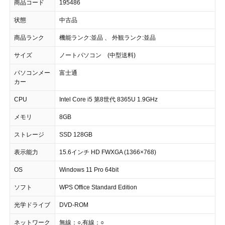
商品コード
195486
状態
中古品
商品ランク
機能ランク:並品 、 外観ランク:並品
サイズ
ノートパソコン (中型送料)
パソコンメー
富士通
カー
CPU
Intel Core i5 第8世代 8365U 1.9GHz
メモリ
8GB
ストレージ
SSD 128GB
表示能力
15.6インチ HD FWXGA (1366×768)
OS
Windows 11 Pro 64bit
ソフト
WPS Office Standard Edition
光学ドライブ
DVD-ROM
ネットワーク
無線：○,有線：○