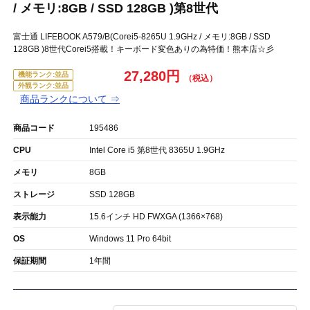
/ メモリ:8GB / SSD 128GB )第8世代
富士通 LIFEBOOK A579/B(Corei5-8265U 1.9GHz / メモリ:8GB / SSD
128GB )8世代Corei5搭載！キーボード変色ありの為特価！熊本店☆彡
27,280円
機能ランク:並品
外観ランク:並品
商品ランクについて ⇒
商品コード
195486
CPU
Intel Core i5 第8世代 8365U 1.9GHz
メモリ
8GB
ストレージ
SSD 128GB
表示能力
15.6インチ HD FWXGA (1366×768)
OS
Windows 11 Pro 64bit
保証期間
1年間