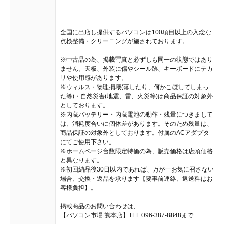
全国に出店し提供するパソコンは100項目以上の入念な
点検整備・クリーニングが施されております。
※中古品の為、掲載写真と必ずしも同一の状態ではあり
ません。天板、外装に傷やシール跡、キーボードにテカ
リや使用感があります。
※ウィルス・物理損壊(落したり、何かこぼしてしまっ
た等)・自然災害(地震、雷、火災等)は商品保証の対象外
としております。
※内蔵バッテリー・内蔵電池の動作・残量につきまして
は、消耗度合いに個体差があります。そのため残量は、
商品保証の対象外としております。付属のACアダプタ
にてご使用下さい。
※ホームページ台数限定特価の為、販売価格は店頭価格
と異なります。
※初回納品後30日以内であれば、万が一お気に召さない
場合、交換・返品を承ります【要事前連絡、返送料はお
客様負担】。
掲載商品のお問い合わせは、
【パソコン市場 熊本店】TEL.096-387-8848まで