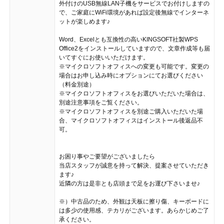
外付けのUSB無線LAN子機をサービスでお付けしますの
で、ご家庭にWiFi環境があれば設定後無線でインターネ
ットが楽しめます♪
Word、Excelとも互換性の高いKINGSOFT社製WPS
Office2をインストールしていますので、文章作成等も届
いてすぐにお使いいただけます。
※マイクロソフトオフィスへの変更も可能です。変更の
場合はお申し込み時にオプションにてお選びください
（料金別途）
※マイクロソフトオフィスをお選びいただいた場合は、
別途注意事項をご覧ください。
※マイクロソフトオフィスを別途ご購入いただいた場
合、マイクロソフトオフィスはインストール後返品不
可。
お困り事やご要望がございましたら
当店スタッフが誠意を持って解決、提案させていただき
ます♪
近隣の方は是非とも店頭まで足をお運び下さいませ♪
※）中古品のため、外観は天板に擦り傷、キーボードに
は多少の使用感、テカリがございます。あらかじめご了
承ください。