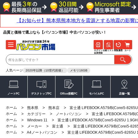
品質と価格で選ぶなら【パソコン市場】中古パソコンが安い！
ログイン
比較リスト
閲覧履歴
カート
会員登録
人気ページ
2020年以降（10世代前後）
メモリ16GB
ノートPC
デスクトップPC
Office搭載PC
モバイルPC
店舗一覧
ホーム
>
>
>
熊本県
熊本店
富士通 LIFEBOOK A579/B(Corei5-8265U
ホーム
>
>
>
カテゴリー
ノートパソコン
富士通 LIFEBOOK A579/B(C
ホーム
>
>
Windows 11
富士通 LIFEBOOK A579/B(Corei5-8265U 1.9G
ホーム
>
>
>
メーカー
富士通
富士通 LIFEBOOK A579/B(Corei5-826
ホーム
>
>
A4ノートパソコン
富士通 LIFEBOOK A579/B(Corei5-8265U 