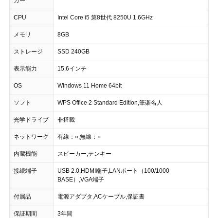
カー
CPU
Intel Core i5 第8世代 8250U 1.6GHz
メモリ
8GB
ストレージ
SSD 240GB
表示能力
15.6インチ
OS
Windows 11 Home 64bit
ソフト
WPS Office 2 Standard Edition,筆楽名人
光学ドライブ
非搭載
ネットワーク
有線：○,無線：○
内蔵機能
スピーカー,テンキー
接続端子
USB 2.0,HDMI端子,LANポート（100/1000
BASE）,VGA端子
付属品
電源アダプタ,ACケーブル,保証書
保証期間
3年間