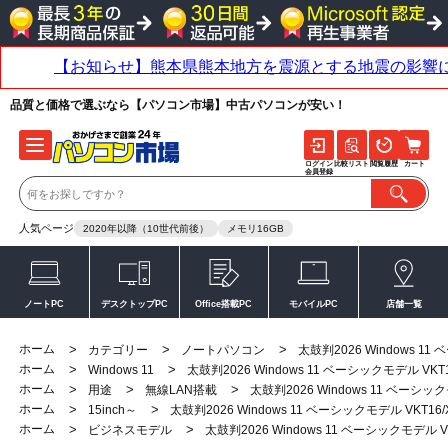
品質と価格で選ぶなら【パソコン市場】中古パソコンが安い！
ログイン
比較リスト
閲覧履歴
カート
会員登録
人気ページ
2020年以降（10世代前後）
メモリ16GB
ノートPC
デスクトップPC
Office搭載PC
モバイルPC
店舗一覧
ホーム
>
>
>
カテゴリー
ノートパソコン
太鼓判2026 Windows 11 ベ
ホーム
>
>
Windows 11
太鼓判2026 Windows 11 ベーシックモデル VKT16/X
ホーム
>
>
>
用途
無線LAN搭載
太鼓判2026 Windows 11 ベーシックモデ
ホーム
>
>
15inch～
太鼓判2026 Windows 11 ベーシックモデル VKT16/X-3
ホーム
>
>
ビジネスモデル
太鼓判2026 Windows 11 ベーシックモデル VKT1