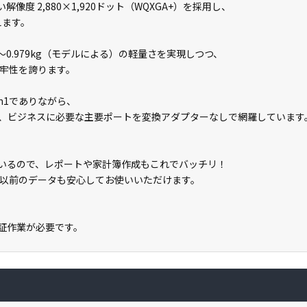
像度 2,880×1,920ドット（WQXGA+）を採用し、
えます。
g〜0.979kg（モデルによる）の軽量さを実現しつつ、
牢性を誇ります。
n1でありながら、
t 3など、ビジネスに必要な主要ポートを変換アダプターなしで網羅しています
載しているので、レポートや家計簿作成もこれでバッチリ！
以前のデータも安心してお使いいただけます。
ン認証作業が必要です。