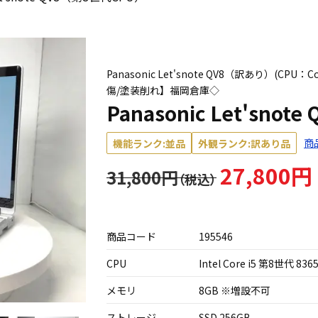
Panasonic Let'snote QV8（訳あり）(CPU：C
傷/塗装削れ】福岡倉庫◇
Panasonic Let'sno
商
機能ランク:並品
外観ランク:訳あり品
27,800円
31,800円
商品コード
195546
CPU
Intel Core i5 第8世代 836
メモリ
8GB ※増設不可
ストレージ
SSD 256GB