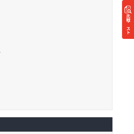
比較
リスト
。