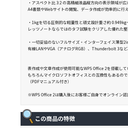
・アスペクト比 3:2 の高精細液晶縦方向の表示領域が広い解
A4書類やWebサイトの閲覧、データ作成が効率的に行
・1kgを切る圧倒的な軽量性と頑丈設計重さ約 0.949k
レッツノートならではのタフ試験をクリアした優れた堅
・一切妥協のないフルサイズ・インターフェイス薄型2i
有線LANやVGA（アナログRGB）、Thunderbol
表作成や文章作成が使用可能なWPS Office 2を搭
もちろんマイクロソフトオフィスとの互換性もあるので
（PDFマニュアル付き）
※WPS Office 2は購入後にお客様ご自身でオンライ
この商品の特徴