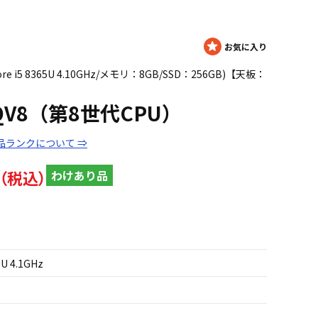
ore i5 8365U 4.10GHz/メモリ：8GB/SSD：256GB)【天板：
te QV8（第8世代CPU）
品ランクについて ⇒
わけあり品
5U 4.1GHz