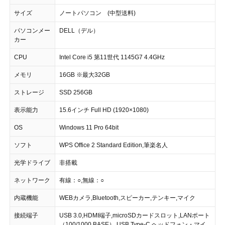
サイズ
ノートパソコン (中型送料)
パソコンメー
DELL（デル）
カー
CPU
Intel Core i5 第11世代 1145G7 4.4GHz
メモリ
16GB ※最大32GB
ストレージ
SSD 256GB
表示能力
15.6インチ Full HD (1920×1080)
OS
Windows 11 Pro 64bit
ソフト
WPS Office 2 Standard Edition,筆楽名人
光学ドライブ
非搭載
ネットワーク
有線：○,無線：○
内蔵機能
WEBカメラ,Bluetooth,スピーカー,テンキー,マイク
接続端子
USB 3.0,HDMI端子,microSDカードスロット,LANポート
（100/1000 BASE）,USB Type-C,ヘッドフォン・マイ