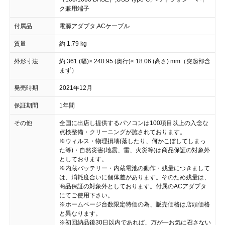
ク兼用端子
付属品
電源アダプタ,ACケーブル
質量
約 1.79 kg
外形寸法
約 361 (幅)× 240.95 (奥行)× 18.06 (高さ) mm（突起部含
まず）
発売時期
2021年12月
保証期間
1年間
その他
全国に出店し提供するパソコンは100項目以上の入念な
点検整備・クリーニングが施されております。
※ウィルス・物理損壊(落したり、何かこぼしてしまっ
た等)・自然災害(地震、雷、火災等)は商品保証の対象外
としております。
※内蔵バッテリー・内蔵電池の動作・残量につきまして
は、消耗度合いに個体差があります。そのため残量は、
商品保証の対象外としております。付属のACアダプタ
にてご使用下さい。
※ホームページ台数限定特価の為、販売価格は店頭価格
と異なります。
※初回納品後30日以内であれば、万が一お気に召さない