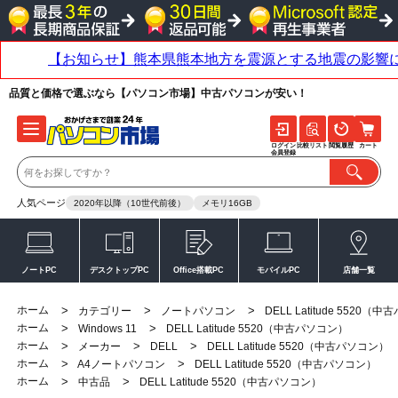
品質と価格で選ぶなら【パソコン市場】中古パソコンが安い！
ログイン
比較リスト
閲覧履歴
カート
会員登録
人気ページ
2020年以降（10世代前後）
メモリ16GB
ノートPC
デスクトップPC
Office搭載PC
モバイルPC
店舗一覧
ホーム
>
>
>
カテゴリー
ノートパソコン
DELL Latitude 5520（
ホーム
>
>
Windows 11
DELL Latitude 5520（中古パソコン）
ホーム
>
>
>
メーカー
DELL
DELL Latitude 5520（中古パソコン）
ホーム
>
>
A4ノートパソコン
DELL Latitude 5520（中古パソコン）
ホーム
>
>
中古品
DELL Latitude 5520（中古パソコン）