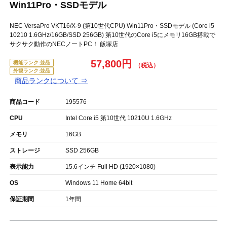
Win11Pro・SSDモデル
NEC VersaPro VKT16/X-9 (第10世代CPU) Win11Pro・SSDモデル (Core i5
10210 1.6GHz/16GB/SSD 256GB) 第10世代のCore i5にメモリ16GB搭載で
サクサク動作のNECノートPC！ 飯塚店
57,800円
機能ランク:並品
外観ランク:並品
商品ランクについて ⇒
商品コード
195576
CPU
Intel Core i5 第10世代 10210U 1.6GHz
メモリ
16GB
ストレージ
SSD 256GB
表示能力
15.6インチ Full HD (1920×1080)
OS
Windows 11 Home 64bit
保証期間
1年間