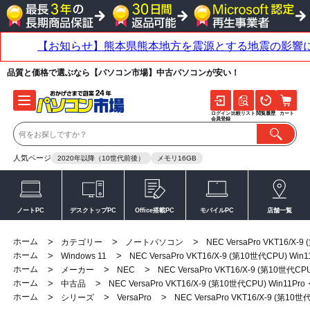
品質と価格で選ぶなら【パソコン市場】中古パソコンが安い！
ログイン
比較リスト
閲覧履歴
カート
会員登録
人気ページ
2020年以降（10世代前後）
メモリ16GB
ノートPC
デスクトップPC
Office搭載PC
モバイルPC
店舗一覧
ホーム
>
>
>
カテゴリー
ノートパソコン
NEC VersaPro VKT16/X
ホーム
>
>
Windows 11
NEC VersaPro VKT16/X-9 (第10世代CPU) W
ホーム
>
>
>
メーカー
NEC
NEC VersaPro VKT16/X-9 (第10世代C
ホーム
>
>
中古品
NEC VersaPro VKT16/X-9 (第10世代CPU) Win11
ホーム
>
>
>
シリーズ
VersaPro
NEC VersaPro VKT16/X-9 (第1