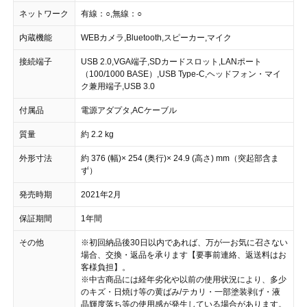
ネットワーク
有線：○,無線：○
内蔵機能
WEBカメラ,Bluetooth,スピーカー,マイク
接続端子
USB 2.0,VGA端子,SDカードスロット,LANポート
（100/1000 BASE）,USB Type-C,ヘッドフォン・マイ
ク兼用端子,USB 3.0
付属品
電源アダプタ,ACケーブル
質量
約 2.2 kg
外形寸法
約 376 (幅)× 254 (奥行)× 24.9 (高さ) mm（突起部含ま
ず）
発売時期
2021年2月
保証期間
1年間
その他
※初回納品後30日以内であれば、万が一お気に召さない
場合、交換・返品を承ります【要事前連絡、返送料はお
客様負担】。
※中古商品には経年劣化や以前の使用状況により、多少
のキズ・日焼け等の黄ばみ/テカリ・一部塗装剥げ・液
晶輝度落ち等の使用感が発生している場合があります。