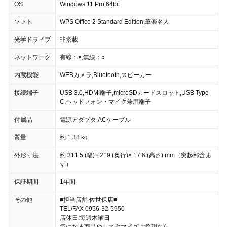
OS
Windows 11 Pro 64bit
ソフト
WPS Office 2 Standard Edition,筆楽名人
光学ドライブ
非搭載
ネットワーク
有線：×,無線：○
内蔵機能
WEBカメラ,Bluetooth,スピーカー
接続端子
USB 3.0,HDMI端子,microSDカードスロット,USB Type-
C,ヘッドフォン・マイク兼用端子
付属品
電源アダプタ,ACケーブル
質量
約 1.38 kg
外形寸法
約 311.5 (幅)× 219 (奥行)× 17.6 (高さ) mm（突起部含ま
ず）
保証期間
1年間
その他
■担当店舗 佐世保店■
TEL/FAX 0956-32-5950
店休日:毎週木曜日
気になる商品やカスタマイズご希望なら