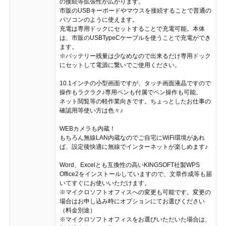
の接続等拡張性が広がります。
市販のUSBキーボードやマウスを接続することで普通の
パソコンのように使えます。
充電は専用ドックにセットすることで充電可能。本体
は、市販のUSBTypeCケーブルを使うことで充電ができ
ます。
※バッテリー残量は少なめなので出来るだけ専用ドック
にセットして電源に繋いでご使用ください。
10.1インチの小型画面ですが、タッチ画面液晶ですので
操作もラクラク♪専用ペンも付属でペン操作も可能。
ネット閲覧等の軽作業向きです。ちょっとしたお仕事の
確認用等使い方は色々♪
WEBカメラも内蔵！
もちろん無線LAN内蔵なのでご自宅にWiFi環境があれ
ば、設定後快適に無線でインターネットが楽しめます♪
Word、Excelとも互換性の高いKINGSOFT社製WPS
Office2をインストールしていますので、文章作成等も届
いてすぐにお使いいただけます。
※マイクロソフトオフィスへの変更も可能です。変更の
場合はお申し込み時にオプションにてお選びください
（料金別途）
※マイクロソフトオフィスをお選びいただいた場合は、