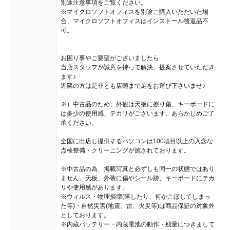
別途注意事項をご覧ください。
※マイクロソフトオフィスを別途ご購入いただいた場
合、マイクロソフトオフィスはインストール後返品不
可。
お困り事やご要望がございましたら
当店スタッフが誠意を持って解決、提案させていただき
ます♪
近隣の方は是非とも店頭まで足をお運び下さいませ♪
※）中古品のため、外観は天板に擦り傷、キーボードに
は多少の使用感、テカリがございます。あらかじめご了
承ください。
全国に出店し提供するパソコンは100項目以上の入念な
点検整備・クリーニングが施されております。
※中古品の為、掲載写真と必ずしも同一の状態ではあり
ません。天板、外装に傷やシール跡、キーボードにテカ
リや使用感があります。
※ウィルス・物理損壊(落したり、何かこぼしてしまっ
た等)・自然災害(地震、雷、火災等)は商品保証の対象外
としております。
※内蔵バッテリー・内蔵電池の動作・残量につきまして