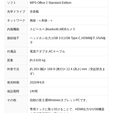
ソフト
WPS Office 2 Standard Edition
光学ドライブ
非搭載
ネットワーク
無線：○,有線：○
内蔵機能
スピーカー,Bluetooth,WEBカメラ
接続端子
ヘッドホン出力,USB 3.0,USB Type-C,HDMI端子,VGA端
子
付属品
電源アダプタ,ACケーブル
質量
約 0.635 kg
外形寸法
約 263 (幅)× 168.9 (奥行)× 12.4 (高さ) mm（突起部含ま
ず）
発売時期
2020年6月
保証期間
1年間
その他
信頼の富士通WindowsタブレットPCです。
専用ドックに取り付けることで、HDMI出力やUSB機器