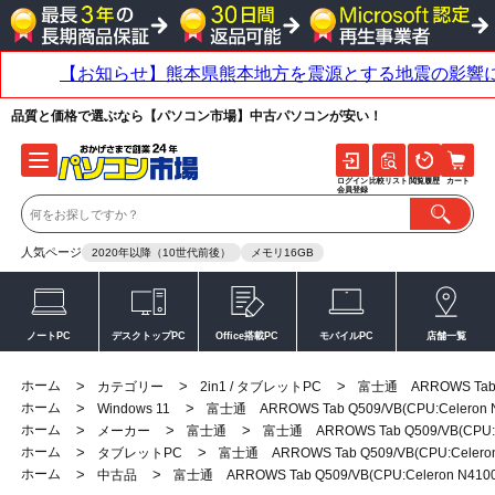
品質と価格で選ぶなら【パソコン市場】中古パソコンが安い！
ログイン
比較リスト
閲覧履歴
カート
会員登録
人気ページ
2020年以降（10世代前後）
メモリ16GB
ノートPC
デスクトップPC
Office搭載PC
モバイルPC
店舗一覧
ホーム
>
>
>
カテゴリー
2in1 / タブレットPC
富士通 ARROWS Tab Q5
ホーム
>
>
Windows 11
富士通 ARROWS Tab Q509/VB(CPU:Celeron N4
ホーム
>
>
>
メーカー
富士通
富士通 ARROWS Tab Q509/VB(CPU:Cel
ホーム
>
>
タブレットPC
富士通 ARROWS Tab Q509/VB(CPU:Celeron N
ホーム
>
>
中古品
富士通 ARROWS Tab Q509/VB(CPU:Celeron N4100 