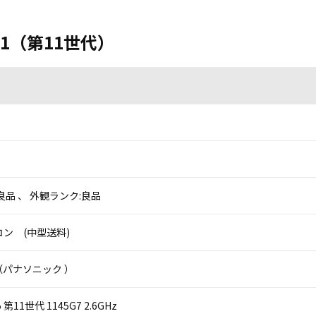
F-SV1（第11世代）
良品 、 外観ランク:良品
ン (中型送料)
ic（パナソニック ）
 i5 第11世代 1145G7 2.6GHz