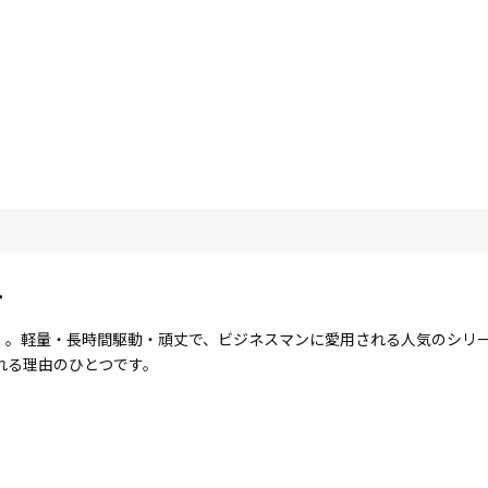
ト
ote」。軽量・長時間駆動・頑丈で、ビジネスマンに愛用される人気のシ
れる理由のひとつです。