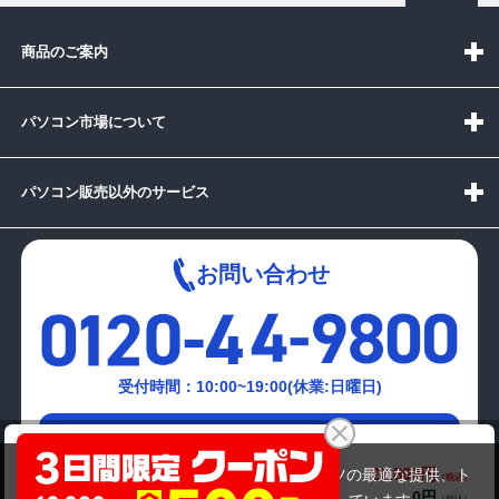
商品のご案内
パソコン市場について
パソコン販売以外のサービス
お問い合わせ
受付時間：10:00~19:00(休業:日曜日)
メールでの
HP ProBook 650 G5（第8世代Corei3）
お問い合わせはこちら
27,800円
商品価格(税込)
当サイトでは利用体験の向上およびコンテンツの最適な提供、ト
0円
オプション小計価格(税込)