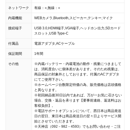
ネットワーク
有線：○,無線：○
内蔵機能
WEBカメラ,Bluetooth,スピーカー,テンキー,マイク
接続端子
USB 3.0,HDMI端子,VGA端子,ヘッドホン出力,SDカード
スロット,USB Type-C
付属品
電源アダプタ,ACケーブル
保証期間
1年間
その他
※内蔵バッテリー・内蔵電池の動作・残量につきまして
は、消耗度合いに個体差があります。そのため残量は、
商品保証の対象外としております。付属のACアダプタ
にてご使用下さい。
※ホームページ台数限定特価の為、販売価格は店頭価格
と異なります。
※初回納品後30日以内であれば、万が一お気に召さない
場合、交換・返品を承ります【要事前連絡、返送料はお
客様負担】。
※電話サポートオプションについて、西日本は商品発送
日の翌日、東日本は商品発送日の翌々日よりサービス開
始とさせていただきます。
※天神店（092－982－4593）でもお問い合わせ・ご注