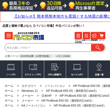
品質と価格で選ぶなら【パソコン市場】中古パソコンが安い！
ログイン
比較リスト
閲覧履歴
カート
会員登録
人気ページ
2020年以降（10世代前後）
メモリ16GB
ノートPC
デスクトップPC
Office搭載PC
モバイルPC
店舗一覧
ホーム
>
>
>
カテゴリー
ノートパソコン
HP ProBook 650 G5（第8
ホーム
>
>
Windows 11
HP ProBook 650 G5（第8世代Corei3）
ホーム
>
>
>
メーカー
日本HP
HP ProBook 650 G5（第8世代Corei
ホーム
>
>
メーカー
HP ProBook 650 G5（第8世代Corei3）
ホーム
>
>
A4ノートパソコン
HP ProBook 650 G5（第8世代Corei3）