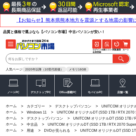
品質と価格で選ぶなら【パソコン市場】中古パソコンが安い！
ログイン
比較リスト
閲覧履歴
カート
会員登録
人気ページ
2020年以降（10世代前後）
メモリ16GB
ノートPC
デスクトップPC
Office搭載PC
モバイルPC
店舗一覧
ホーム
>
>
>
カテゴリー
デスクトップパソコン
UNITCOM オリジナルDT 
ホーム
>
>
Windows 11
UNITCOM オリジナルDT (SSD 1TB / RTX 2070 S
ホーム
>
>
デスクトップパソコン
UNITCOM オリジナルDT (SSD 1TB / RT
ホーム
>
>
中古品
UNITCOM オリジナルDT (SSD 1TB / RTX 2070 Super
ホーム
>
>
>
用途
DVDが見られる
UNITCOM オリジナルDT (SSD 1TB /