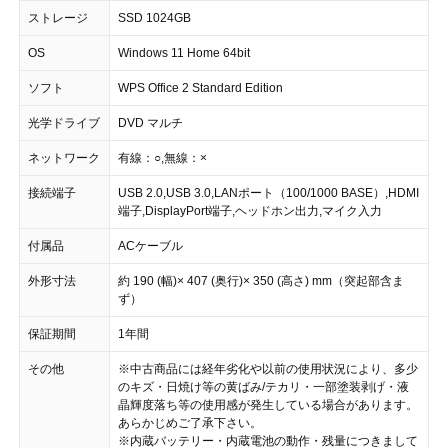
ストレージ
SSD 1024GB
OS
Windows 11 Home 64bit
ソフト
WPS Office 2 Standard Edition
光学ドライブ
DVD マルチ
ネットワーク
有線：○,無線：×
接続端子
USB 2.0,USB 3.0,LANポート（100/1000 BASE）,HDMI
端子,DisplayPort端子,ヘッドホン出力,マイク入力
付属品
ACケーブル
外形寸法
約 190 (幅)× 407 (奥行)× 350 (高さ) mm（突起部含ま
ず）
保証期間
1年間
その他
※中古商品には経年劣化や以前の使用状況により、多少
のキズ・日焼け等の黄ばみ/テカリ・一部塗装剥げ・液
晶輝度落ち等の使用感が発生している場合があります。
あらかじめご了承下さい。
※内蔵バッテリー・内蔵電池の動作・残量につきまして