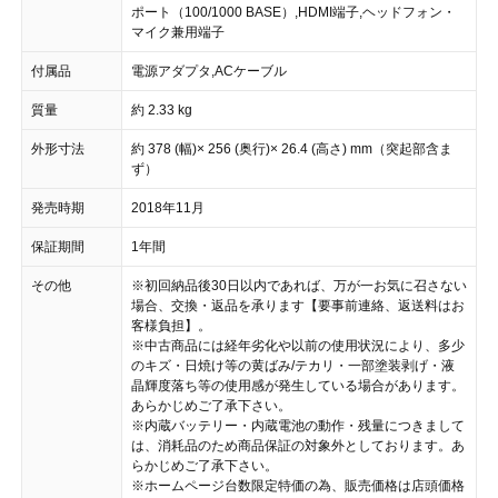
ポート（100/1000 BASE）,HDMI端子,ヘッドフォン・
マイク兼用端子
付属品
電源アダプタ,ACケーブル
質量
約 2.33 kg
外形寸法
約 378 (幅)× 256 (奥行)× 26.4 (高さ) mm（突起部含ま
ず）
発売時期
2018年11月
保証期間
1年間
その他
※初回納品後30日以内であれば、万が一お気に召さない
場合、交換・返品を承ります【要事前連絡、返送料はお
客様負担】。
※中古商品には経年劣化や以前の使用状況により、多少
のキズ・日焼け等の黄ばみ/テカリ・一部塗装剥げ・液
晶輝度落ち等の使用感が発生している場合があります。
あらかじめご了承下さい。
※内蔵バッテリー・内蔵電池の動作・残量につきまして
は、消耗品のため商品保証の対象外としております。あ
らかじめご了承下さい。
※ホームページ台数限定特価の為、販売価格は店頭価格