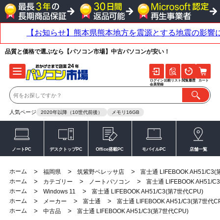
品質と価格で選ぶなら【パソコン市場】中古パソコンが安い！
ログイン
比較リスト
閲覧履歴
カート
会員登録
人気ページ
2020年以降（10世代前後）
メモリ16GB
ノートPC
デスクトップPC
Office搭載PC
モバイルPC
店舗一覧
ホーム
>
>
>
福岡県
筑紫野ベレッサ店
富士通 LIFEBOOK AH51/C3
ホーム
>
>
>
カテゴリー
ノートパソコン
富士通 LIFEBOOK AH51/C
ホーム
>
>
Windows 11
富士通 LIFEBOOK AH51/C3(第7世代CPU)
ホーム
>
>
>
メーカー
富士通
富士通 LIFEBOOK AH51/C3(第7世代C
ホーム
>
>
中古品
富士通 LIFEBOOK AH51/C3(第7世代CPU)