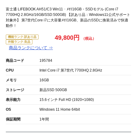
富士通 LIFEBOOK AH51/C3 Win11・ﾒﾓﾘ16GB・SSDモデル (Core i7
7700HQ 2.8GHz/16GB/SSD:500GB) 【訳あり品：Windows11公式サポート
対象外】 第7世代Core i7に大容量ﾒﾓﾘ16GB、新品のSSDに換装済みで快適
動作！
49,800円
機能ランク:訳あり品
外観ランク:良品
商品ランクについて ⇒
商品コード
195784
CPU
Intel Core i7 第7世代 7700HQ 2.8GHz
メモリ
16GB
ストレージ
新品SSD 500GB
表示能力
15.6インチ Full HD (1920×1080)
OS
Windows 11 Home 64bit
保証期間
1年間