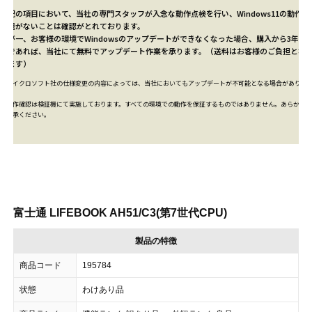
上記の項目において、当社の専門スタッフが入念な動作点検を行い、Windows11の動作に
問題がないことは確認がとれております。
万が一、お客様の環境でWindowsのアップデートができなくなった場合、購入から3年以
内であれば、当社にて
無料
でアップデート作業を承ります。（送料はお客様のご負担とな
ります）
※マイクロソフト社の仕様変更の内容によっては、当社においてもアップデートが不可能となる場合がありま
す。
※動作確認は検証機にて実施しております。すべての環境での動作を保証するものではありません。あらかじめ
ご了承ください。
富士通 LIFEBOOK AH51/C3(第7世代CPU)
製品の特徴
商品コード
195784
状態
わけあり品