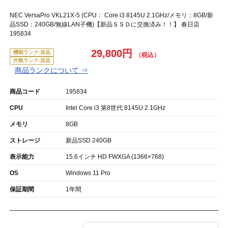
NEC VersaPro VKL21X-5 (CPU： Core i3 8145U 2.1GHz/メモリ：8GB/新
品SSD：240GB/無線LAN子機)【新品ＳＳＤに交換済み！！】 春日店
195834
29,800円
機能ランク:並品
外観ランク:並品
商品ランクについて ⇒
商品コード
195834
CPU
Intel Core i3 第8世代 8145U 2.1GHz
メモリ
8GB
ストレージ
新品SSD 240GB
表示能力
15.6インチ HD FWXGA (1366×768)
OS
Windows 11 Pro
保証期間
1年間