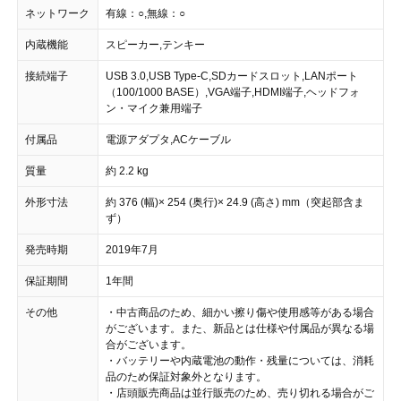
ネットワーク
有線：○,無線：○
内蔵機能
スピーカー,テンキー
接続端子
USB 3.0,USB Type-C,SDカードスロット,LANポート
（100/1000 BASE）,VGA端子,HDMI端子,ヘッドフォ
ン・マイク兼用端子
付属品
電源アダプタ,ACケーブル
質量
約 2.2 kg
外形寸法
約 376 (幅)× 254 (奥行)× 24.9 (高さ) mm（突起部含ま
ず）
発売時期
2019年7月
保証期間
1年間
その他
・中古商品のため、細かい擦り傷や使用感等がある場合
がございます。また、新品とは仕様や付属品が異なる場
合がございます。
・バッテリーや内蔵電池の動作・残量については、消耗
品のため保証対象外となります。
・店頭販売商品は並行販売のため、売り切れる場合がご