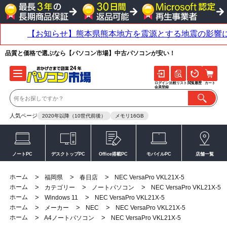
品質と価格で選ぶなら【パソコン市場】中古パソコンが安い！
ログイン
比較リスト
閲覧履歴
カート
会員登録
人気ページ
2020年以降（10世代前後）
メモリ16GB
ノートPC
デスクトップPC
Office搭載PC
モバイルPC
店舗一覧
ホーム
>
>
>
福岡県
春日店
NEC VersaPro VKL21X-5
ホーム
>
>
>
カテゴリー
ノートパソコン
NEC VersaPro VKL21X-5
ホーム
>
>
Windows 11
NEC VersaPro VKL21X-5
ホーム
>
>
>
メーカー
NEC
NEC VersaPro VKL21X-5
ホーム
>
>
A4ノートパソコン
NEC VersaPro VKL21X-5