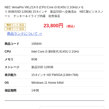
NEC VersaPro VKL21X-5 (CPU:Core i3 8145U 2.1GHz/メモ
リ:8GB/SSD:128GB) 15.6インチ 新品SSDへ交換済み NEC製ビジネスノ
ート テンキー＆ドライブ内蔵 佐世保店
23,800円
機能ランク:並品
外観ランク:並品
商品ランクについて ⇒
商品コード
195844
CPU
Intel Core i3 第8世代 8145U 2.1GHz
メモリ
8GB
ストレージ
新品SSD 128GB
表示能力
15.6インチ HD FWXGA (1366×768)
OS
Windows 11 Home 64bit
保証期間
1年間