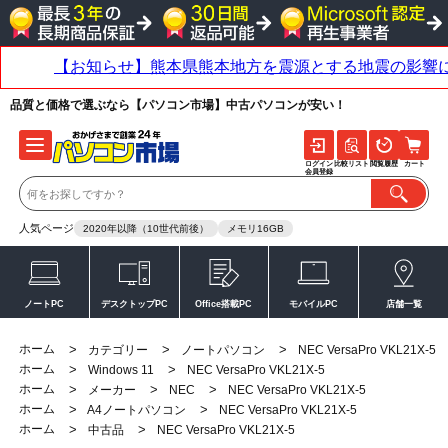
品質と価格で選ぶなら【パソコン市場】中古パソコンが安い！
ログイン
比較リスト
閲覧履歴
カート
会員登録
人気ページ
2020年以降（10世代前後）
メモリ16GB
ノートPC
デスクトップPC
Office搭載PC
モバイルPC
店舗一覧
ホーム
>
>
>
カテゴリー
ノートパソコン
NEC VersaPro VKL21X-5
ホーム
>
>
Windows 11
NEC VersaPro VKL21X-5
ホーム
>
>
>
メーカー
NEC
NEC VersaPro VKL21X-5
ホーム
>
>
A4ノートパソコン
NEC VersaPro VKL21X-5
ホーム
>
>
中古品
NEC VersaPro VKL21X-5