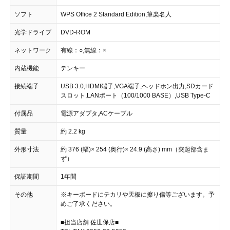
ソフト
WPS Office 2 Standard Edition,筆楽名人
光学ドライブ
DVD-ROM
ネットワーク
有線：○,無線：×
内蔵機能
テンキー
接続端子
USB 3.0,HDMI端子,VGA端子,ヘッドホン出力,SDカード
スロット,LANポート（100/1000 BASE）,USB Type-C
付属品
電源アダプタ,ACケーブル
質量
約 2.2 kg
外形寸法
約 376 (幅)× 254 (奥行)× 24.9 (高さ) mm（突起部含ま
ず）
保証期間
1年間
その他
※キーボードにテカリや天板に擦り傷等ございます。予
めご了承ください。
■担当店舗 佐世保店■