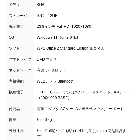
メモリ
8GB
ストレージ
SSD 512GB
表示能力
23.8インチ Full HD (1920×1080)
OS
Windows 11 Home 64bit
ソフト
WPS Office 2 Standard Edition,筆楽名人
光学ドライブ
DVD マルチ
ネットワーク
有線：○,無線：○
内蔵機能
WEBカメラ,Bluetooth
接続端子
USB 3.0,ヘッドホン出力,SDカードスロット,LANポート
（100/1000 BASE）
付属品
電源アダプタ,ACケーブル,光学式マウス,キーボード
質量
約 9.6 kg
外形寸法
約 541 (幅)× 221 (奥行)× 499 (高さ) mm（突起部含ま
ず）