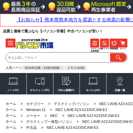
品質と価格で選ぶなら【パソコン市場】中古パソコンが安い！
ログイン
比較リスト
閲覧履歴
カート
会員登録
人気ページ
2020年以降（10世代前後）
メモリ16GB
ノートPC
デスクトップPC
Office搭載PC
モバイルPC
店舗一覧
ホーム
>
>
>
カテゴリー
デスクトップパソコン
NEC LAVIE A23 A23
ホーム
>
>
Windows 11
NEC LAVIE A23 A2335/CAW-E3
ホーム
>
>
>
メーカー
NEC
NEC LAVIE A23 A2335/CAW-E3
ホーム
>
>
デスクトップ一体型パソコン
NEC LAVIE A23 A2335/CAW-E
ホーム
>
>
中古品
NEC LAVIE A23 A2335/CAW-E3