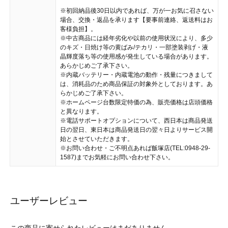
※初回納品後30日以内であれば、万が一お気に召さない
場合、交換・返品を承ります【要事前連絡、返送料はお
客様負担】。
※中古商品には経年劣化や以前の使用状況により、多少
のキズ・日焼け等の黄ばみ/テカリ・一部塗装剥げ・液
晶輝度落ち等の使用感が発生している場合があります。
あらかじめご了承下さい。
※内蔵バッテリー・内蔵電池の動作・残量につきまして
は、消耗品のため商品保証の対象外としております。あ
らかじめご了承下さい。
※ホームページ台数限定特価の為、販売価格は店頭価格
と異なります。
※電話サポートオプションについて、西日本は商品発送
日の翌日、東日本は商品発送日の翌々日よりサービス開
始とさせていただきます。
※お問い合わせ・ご不明点あれば飯塚店(TEL:0948-29-
1587)までお気軽にお問い合わせ下さい。
ユーザーレビュー