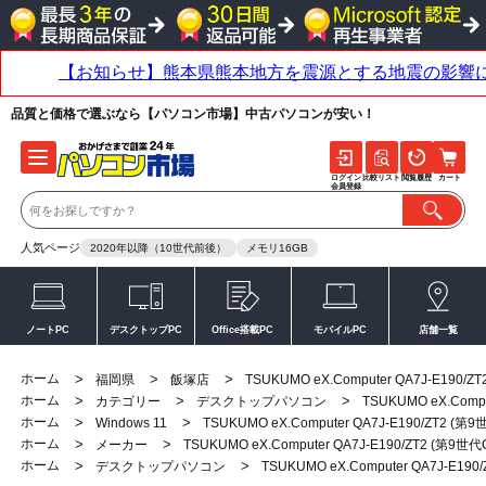
品質と価格で選ぶなら【パソコン市場】中古パソコンが安い！
ログイン
比較リスト
閲覧履歴
カート
会員登録
人気ページ
2020年以降（10世代前後）
メモリ16GB
ノートPC
デスクトップPC
Office搭載PC
モバイルPC
店舗一覧
ホーム
>
>
>
福岡県
飯塚店
TSUKUMO eX.Computer QA7J-E190/
ホーム
>
>
>
カテゴリー
デスクトップパソコン
TSUKUMO eX.Comp
ホーム
>
>
Windows 11
TSUKUMO eX.Computer QA7J-E190/ZT2 (第
ホーム
>
>
メーカー
TSUKUMO eX.Computer QA7J-E190/ZT2 (第9世
ホーム
>
>
デスクトップパソコン
TSUKUMO eX.Computer QA7J-E19