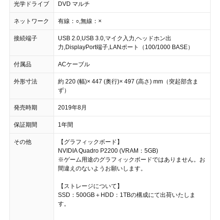
光学ドライブ
DVD マルチ
ネットワーク
有線：○,無線：×
接続端子
USB 2.0,USB 3.0,マイク入力,ヘッドホン出
力,DisplayPort端子,LANポート（100/1000 BASE）
付属品
ACケーブル
外形寸法
約 220 (幅)× 447 (奥行)× 497 (高さ) mm（突起部含ま
ず）
発売時期
2019年8月
保証期間
1年間
その他
【グラフィックボード】
NVIDIA Quadro P2200 (VRAM：5GB)
※ゲーム用途のグラフィックボードではありません。お
間違えのないようお願いします。
【ストレージについて】
SSD：500GB＋HDD：1TBの構成にて出荷いたしま
す。