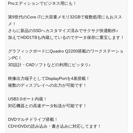
Proエディションでビジネス用にも！
第9世代のCore i7に大容量メモリ32GBで複数処理にもおスス
メ！
さらに新品のSSDへカスタマイズ済みでサクサク快適動作♪
加えてHDD1TBも内蔵しているのでデータ保存に重宝します！
グラフィックボードにQuadro Q2200搭載のワークステーショ
ンPC！
3D設計・CADソフトなどの利用にピッタリ♪
映像出力端子としてDisplayPortを4基搭載！
複数のディスプレイへの出力が可能です！
USB3.0ポート内蔵！
対応機器との高速データ転送が可能です！
DVDマルチドライブ搭載！
CDやDVDの読み込み・書き込みに対応してます！