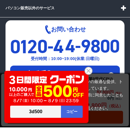
パソコン販売以外のサービス
お問い合わせ
受付時間：10:00~19:00(休業:日曜日)
メールでの
お問い合わせはこちら
TSUKUMO eX.Computer QA7J-E190/ZT2 (第9世代CPU)
当サイトでは利用体験の向上およびコンテンツの最適な提供、ト
Quadro P2200モデル
ラフィックの分析を目的としてCookieを使用しています。
82,800円
商品価格(税込)
サイトの閲覧を継続された場合、Cookieの利用に同意したことも
0円
オプション小計価格(税込)
のといたします。
82,800円
商品合計価格(税込)
詳細については
プライバシーポリシー
をご確認ください。
承諾する
カートに入れる
Copyright(c)2024 mediator Co., Ltd. ALL Rights Reserved