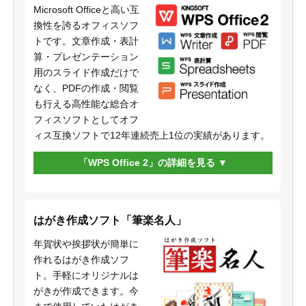
Microsoft Officeと高い互
換性を誇るオフィスソフ
トです。文章作成・表計
算・プレゼンテーション
用のスライド作成だけで
なく、PDFの作成・閲覧
も行える高性能な総合オ
フィスソフトとしてオフ
ィス互換ソフトで12年連続売上1位の実績があります。
「WPS Office 2」の詳細を見る
はがき作成ソフト「筆楽名人」
年賀状や挨拶状が簡単に
作れるはがき作成ソフ
ト。手軽にオリジナルは
がきが作成できます。今