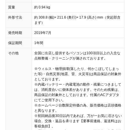
質量
約 0.94 kg
外形寸法
約 308.8 (幅)× 211.6 (奥行)× 17.9 (高さ) mm（突起部含
まず）
発売時期
2019年7月
保証期間
1年間
その他
全国に出店し提供するパソコンは100項目以上の入念な
点検整備・クリーニングが施されております。
※ウィルス・物理損壊(落したり、何かこぼしてしまっ
た等)・自然災害(地震、雷、火災等)は商品保証の対象外
としております。
※内蔵バッテリー・内蔵電池の動作・残量につきまして
は、消耗度合いに個体差があります。そのため残量は、
商品保証の対象外としております。付属のACアダプタ
にてご使用下さい。
※ホームページ台数限定特価の為、販売価格は店頭価格
と異なります。
※初回納品後30日以内であれば、万が一お気に召さない
場合、交換・返品を承ります【要事前連絡、返送料はお
客様負担】。