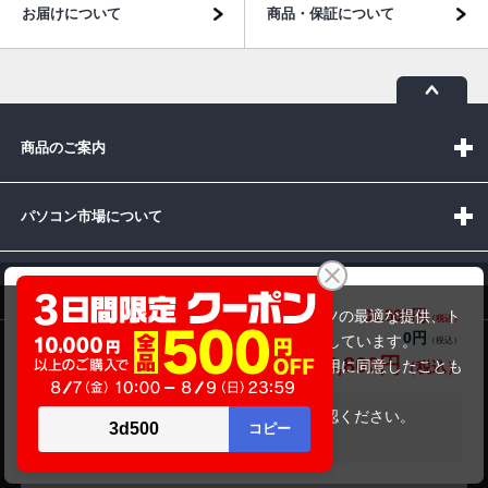
お届けについて
商品・保証について
商品のご案内
パソコン市場について
パソコン販売以外のサービス
東芝 dynabook G83/DN（第8世代CPU）
34,800円
商品価格(税込)
当サイトでは利用体験の向上およびコンテンツの最適な提供、ト
0円
オプション小計価格(税込)
ラフィックの分析を目的としてCookieを使用しています。
お問い合わせ
34,800円
商品合計価格(税込)
サイトの閲覧を継続された場合、Cookieの利用に同意したことも
のといたします。
詳細については
プライバシーポリシー
をご確認ください。
在庫がありません
承諾する
受付時間：10:00~19:00(休業:日曜日)