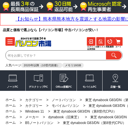
品質と価格で選ぶなら【パソコン市場】中古パソコンが安い！
ログイン
比較リスト
閲覧履歴
カート
会員登録
人気ページ
2020年以降（10世代前後）
メモリ16GB
ノートPC
デスクトップPC
Office搭載PC
モバイルPC
店舗一覧
ホーム
>
>
>
カテゴリー
ノートパソコン
東芝 dynabook G83/DN
ホーム
>
>
>
カテゴリー
モバイルパソコン
東芝 dynabook G83/
ホーム
>
>
Windows 11
東芝 dynabook G83/DN（第8世代CPU）
ホーム
>
>
>
メーカー
dynabook（旧東芝）
東芝 dynabook G83/
ホーム
>
>
B5ノートパソコン
東芝 dynabook G83/DN（第8世代CPU）