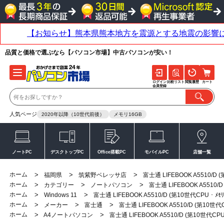
品質と価格で選ぶなら【パソコン市場】中古パソコンが安い！
ログイン
比較リスト
閲覧履歴
カート
会員登録
人気ページ
2020年以降（10世代前後）
メモリ16GB
ノートPC
デスクトップPC
Office搭載PC
モバイルPC
店舗一覧
ホーム
>
>
>
福岡県
筑紫野ベレッサ店
富士通 LIFEBOOK A5510/D
ホーム
>
>
>
カテゴリー
ノートパソコン
富士通 LIFEBOOK A5510/
ホーム
>
>
Windows 11
富士通 LIFEBOOK A5510/D (第10世代CPU・ﾒﾓ
ホーム
>
>
>
メーカー
富士通
富士通 LIFEBOOK A5510/D (第10世代
ホーム
>
>
A4ノートパソコン
富士通 LIFEBOOK A5510/D (第10世代CP