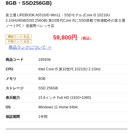
8GB・SSD256GB)
富士通 LIFEBOOK A5510/D Win11・SSDモデル (Core i5 10210U
2.1GHz/8GB/SSD:256GB) 第10世代Core i5にSSD搭載で快適動作の富士通
ノートPC！ 筑紫野ベレッサ店
59,800円
機能ランク:良品
外観ランク:並品
商品ランクについて ⇒
商品コード
195936
CPU
Intel Core i5 第10世代 10210U 2.1GHz
メモリ
8GB
ストレージ
SSD 256GB
表示能力
15.6インチ Full HD (1920×1080)
OS
Windows 11 Home 64bit
保証期間
1年間