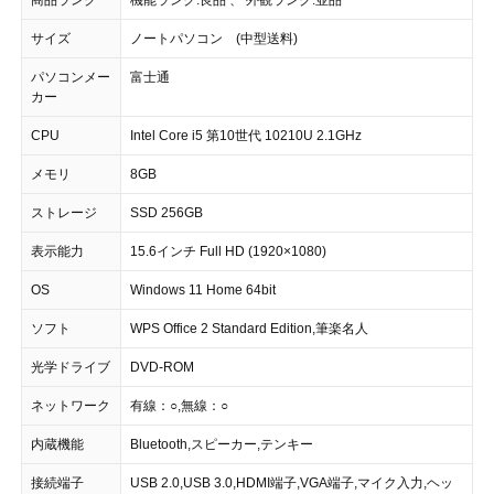
商品ランク
機能ランク:良品 、 外観ランク:並品
サイズ
ノートパソコン (中型送料)
パソコンメー
富士通
カー
CPU
Intel Core i5 第10世代 10210U 2.1GHz
メモリ
8GB
ストレージ
SSD 256GB
表示能力
15.6インチ Full HD (1920×1080)
OS
Windows 11 Home 64bit
ソフト
WPS Office 2 Standard Edition,筆楽名人
光学ドライブ
DVD-ROM
ネットワーク
有線：○,無線：○
内蔵機能
Bluetooth,スピーカー,テンキー
接続端子
USB 2.0,USB 3.0,HDMI端子,VGA端子,マイク入力,ヘッ