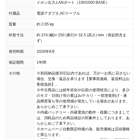
ドホン出力,LANポート（100/1000 BASE）
付属品
電源アダプタ,ACケーブル
質量
約 2.05 kg
外形寸法
約 374 (幅)× 250 (奥行)× 32.5 (高さ) mm（突起部含ま
ず）
発売時期
2020年9月
保証期間
1年間
その他
※初回納品後30日以内であれば、万が一お気に召さない
場合、交換・返品を承ります【要事前連絡、返送料はお
客様負担】。
※中古商品には経年劣化や以前の使用状況により、多少
のキズ・日焼け等の黄ばみ/テカリ・一部塗装剥げ・液
晶輝度落ち等の使用感が発生している場合があります。
あらかじめご了承下さい。
※内蔵バッテリー・内蔵電池の動作・残量につきまして
は、消耗品のため商品保証の対象外としております。あ
らかじめご了承下さい。
※ホームページ台数限定特価の為、販売価格は店頭価格
と異なります。