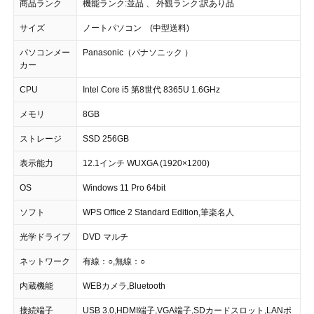
商品ランク
機能ランク:並品 、 外観ランク:訳あり品
サイズ
ノートパソコン (中型送料)
パソコンメー
Panasonic（パナソニック ）
カー
CPU
Intel Core i5 第8世代 8365U 1.6GHz
メモリ
8GB
ストレージ
SSD 256GB
表示能力
12.1インチ WUXGA (1920×1200)
OS
Windows 11 Pro 64bit
ソフト
WPS Office 2 Standard Edition,筆楽名人
光学ドライブ
DVD マルチ
ネットワーク
有線：○,無線：○
内蔵機能
WEBカメラ,Bluetooth
接続端子
USB 3.0,HDMI端子,VGA端子,SDカードスロット,LANポ