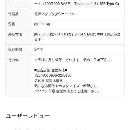
ート（100/1000 BASE）,Thunderbolt 3 (USB Type-C)
付属品
電源アダプタ,ACケーブル
質量
約 0.99 kg
外形寸法
約 283.5 (幅)× 203.8 (奥行)× 24.5 (高さ) mm（突起部含
まず）
保証期間
1年間
その他
※天板に擦り傷等ございます。予めご了承下さい。
■担当店舗 佐世保店■
TEL/FAX 0956-32-5950
店休日:毎週木曜日
気になる商品やカスタマイズご希望なら
パソコン市場 佐世保店までご連絡下さい。
ユーザーレビュー