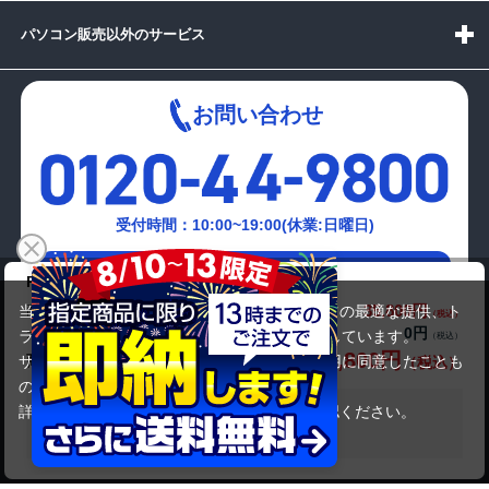
パソコン販売以外のサービス
お問い合わせ
受付時間：10:00~19:00(休業:日曜日)
メールでの
Panasonic Let's note CF-SV8
お問い合わせはこちら
35,800円
商品価格(税込)
当サイトでは利用体験の向上およびコンテンツの最適な提供、ト
0円
オプション小計価格(税込)
ラフィックの分析を目的としてCookieを使用しています。
35,800円
商品合計価格(税込)
サイトの閲覧を継続された場合、Cookieの利用に同意したことも
のといたします。
詳細については
プライバシーポリシー
をご確認ください。
在庫がありません
承諾する
Copyright(c)2024 mediator Co., Ltd. ALL Rights Reserved