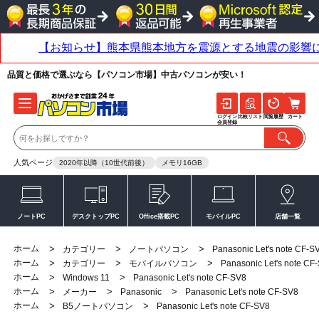
品質と価格で選ぶなら【パソコン市場】中古パソコンが安い！
ログイン
比較リスト
閲覧履歴
カート
会員登録
人気ページ
2020年以降（10世代前後）
メモリ16GB
ノートPC
デスクトップPC
Office搭載PC
モバイルPC
店舗一覧
ホーム
>
>
>
カテゴリー
ノートパソコン
Panasonic Let's note CF-S
ホーム
>
>
>
カテゴリー
モバイルパソコン
Panasonic Let's note CF
ホーム
>
>
Windows 11
Panasonic Let's note CF-SV8
ホーム
>
>
>
メーカー
Panasonic
Panasonic Let's note CF-SV8
ホーム
>
>
B5ノートパソコン
Panasonic Let's note CF-SV8