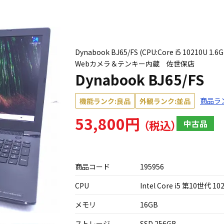
Dynabook BJ65/FS (CPU:Core i5 10210U
Webカメラ＆テンキー内蔵 佐世保店
Dynabook BJ65/FS
商品ラ
機能ランク:良品
外観ランク:並品
53,800円
中古品
商品コード
195956
CPU
Intel Core i5 第10世代 10
メモリ
16GB
ストレージ
SSD 256GB