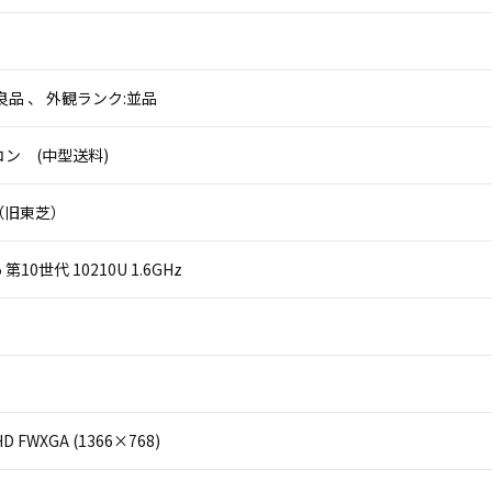
良品 、 外観ランク:並品
ン (中型送料)
k（旧東芝）
 i5 第10世代 10210U 1.6GHz
D FWXGA (1366×768)