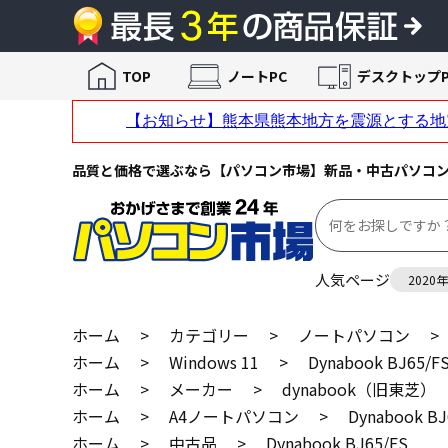
TOP
ノートPC
デスクトップP
品質と価格で選ぶなら【パソコン市場】新品・中古パソコ
人気ページ
2020
ホーム
>
カテゴリー
>
ノートパソコン
>
ホーム
>
Windows 11
>
Dynabook BJ65/F
ホーム
>
メーカー
>
dynabook（旧東芝）
ホーム
>
A4ノートパソコン
>
Dynabook BJ
ホーム
>
中古品
>
Dynabook BJ65/FS