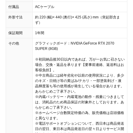
付属品
ACケーブル
外形寸法
約 220 (幅)× 440 (奥行)× 425 (高さ) mm（突起部含ま
ず）
保証期間
1年間
その他
グラフィックボード：NVIDIA GeForce RTX 2070
SUPER (8GB)
※初回納品後30日以内であれば、万が一お気に召さない
場合、交換・返品を承ります【要事前連絡、返送料はお
客様負担】。
※中古商品には経年劣化や以前の使用状況により、多少
のキズ・日焼け等の黄ばみ/テカリ・一部塗装剥げ・液
晶輝度落ち等の使用感が発生している場合があります。
あらかじめご了承下さい。
※内蔵バッテリー・内蔵電池の動作・残量につきまして
は、消耗品のため商品保証の対象外としております。あ
らかじめご了承下さい。
※ホームページ台数限定特価の為、販売価格は店頭価格
と異なります。
※電話サポートオプションについて、西日本は商品発送
日の翌日、東日本は商品発送日の翌々日よりサービス開