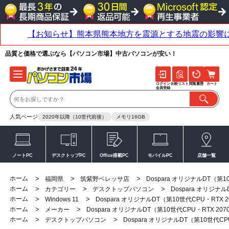
品質と価格で選ぶなら【パソコン市場】中古パソコンが安い！
ログイン
比較リスト
閲覧履歴
カート
会員登録
人気ページ
2020年以降（10世代前後）
メモリ16GB
ノートPC
デスクトップPC
Office搭載PC
モバイルPC
店舗一覧
ホーム
>
>
>
福岡県
筑紫野ベレッサ店
Dospara オリジナルDT（第10
ホーム
>
>
>
カテゴリー
デスクトップパソコン
Dospara オリジナル
ホーム
>
>
Windows 11
Dospara オリジナルDT（第10世代CPU・RTX 2
ホーム
>
>
メーカー
Dospara オリジナルDT（第10世代CPU・RTX 2070
ホーム
>
>
デスクトップパソコン
Dospara オリジナルDT（第10世代CPU