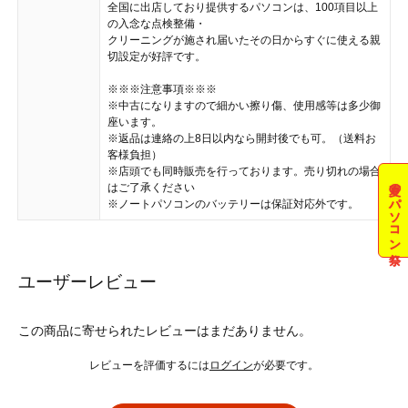
全国に出店しており提供するパソコンは、100項目以上
の入念な点検整備・
クリーニングが施され届いたその日からすぐに使える親
切設定が好評です。
※※※注意事項※※※
※中古になりますので細かい擦り傷、使用感等は多少御
座います。
※返品は連絡の上8日以内なら開封後でも可。（送料お
客様負担）
※店頭でも同時販売を行っております。売り切れの場合
夏のパソコン祭
はご了承ください
※ノートパソコンのバッテリーは保証対応外です。
ユーザーレビュー
この商品に寄せられたレビューはまだありません。
レビューを評価するには
ログイン
が必要です。