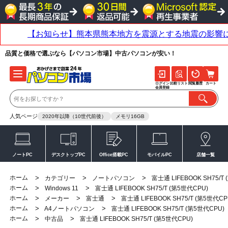
品質と価格で選ぶなら【パソコン市場】中古パソコンが安い！
ログイン
比較リスト
閲覧履歴
カート
会員登録
人気ページ
2020年以降（10世代前後）
メモリ16GB
ノートPC
デスクトップPC
Office搭載PC
モバイルPC
店舗一覧
ホーム
>
>
>
カテゴリー
ノートパソコン
富士通 LIFEBOOK SH75/T
ホーム
>
>
Windows 11
富士通 LIFEBOOK SH75/T (第5世代CPU)
ホーム
>
>
>
メーカー
富士通
富士通 LIFEBOOK SH75/T (第5世代CP
ホーム
>
>
A4ノートパソコン
富士通 LIFEBOOK SH75/T (第5世代CPU)
ホーム
>
>
中古品
富士通 LIFEBOOK SH75/T (第5世代CPU)