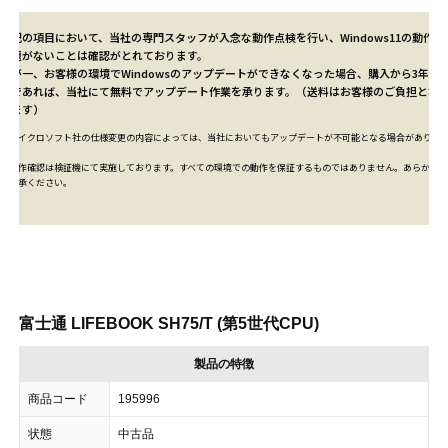
上記の項目において、当社の専門スタッフが入念な動作点検を行い、Windows11の動作に
問題がないことは確認がとれております。
万が一、お客様の環境でWindowsのアップデートができなくなった場合、購入から3年以
内であれば、当社にて
無料
でアップデート作業を承ります。（送料はお客様のご負担とな
ります）
※マイクロソフト社の仕様変更の内容によっては、当社においてもアップデートが不可能となる場合がありま
す。
※動作確認は検証機にて実施しております。すべての環境での動作を保証するものではありません。あらかじめ
ご了承ください。
富士通 LIFEBOOK SH75/T (第5世代CPU)
製品の特徴
商品コード
195996
状態
中古品