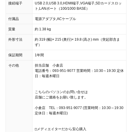
接続端子
USB 2.0,USB 3.0,HDMI端子,VGA端子,SDカードスロッ
ト,LANポート（100/1000 BASE）
付属品
電源アダプタ,ACケーブル
質量
約 1.38 kg
外形寸法
約 319 (幅)× 215 (奥行)× 19.8 (高さ) mm（突起部含ま
ず）
保証期間
1年間
その他
担当店舗 小倉店
電話番号：093-951-9077 営業時間：10:30～19:30 定休
日：毎週木曜日
こちらのパソコンのお問い合せは
店舗にご連絡をお願い致します。
小倉店 TEL：093-951-9077 (営業時間：10:30～19:30
定休日：毎週木曜日)
□メディエイターだから安心購入