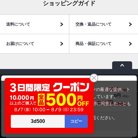
ショッピングガイド
送料について
交換・返品について
お届けについて
商品・保証について
富士通 LIFEBOOK SH75/T (第5世代CPU)
商品のご案内
19,800円
商品価格(税込)
当サイトでは利用体験の向上およびコンテンツの最適な提供、ト
0円
オプション小計価格(税込)
ラフィックの分析を目的としてCookieを使用しています。
パソコン市場について
19,800円
商品合計価格(税込)
サイトの閲覧を継続された場合、Cookieの利用に同意したことも
のといたします。
詳細については
プライバシーポリシー
をご確認ください。
パソコン販売以外のサービス
在庫がありません
承諾する