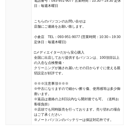
電話番号：093-951-9077 営業時間：10:30～19:30 定休
日：毎週木曜日
こちらのパソコンのお問い合せは
店舗にご連絡をお願い致します。
小倉店 TEL：093-951-9077 (営業時間：10:30～19:30
定休日：毎週木曜日)
□メディエイターだから安心購入
全国に出店しており提供するパソコンは、100項目以上
の入念な点検整備・
クリーニングが施され届いたその日からすぐに使える親
切設定が好評です。
※※※注意事項※※※
※中古になりますので細かい擦り傷、使用感等は多少御
座います。
※返品は連絡の上8日以内なら開封後でも可。（送料お
客様負担）
※店頭でも同時販売を行っております。売り切れの場合
はご了承ください
※ノートパソコンのバッテリーは保証対応外です。