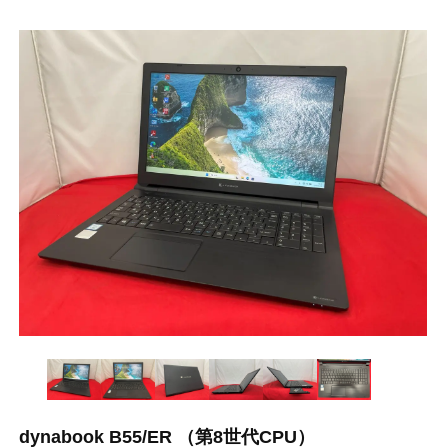
dynabook B55/ER （第8世代CPU）