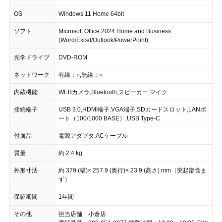
OS
Windows 11 Home 64bit
ソフト
Microsoft Office 2024 Home and Business
(Word/Excel/Outlook/PowerPoint)
光学ドライブ
DVD-ROM
ネットワーク
有線：○,無線：○
内蔵機能
WEBカメラ,Bluetooth,スピーカー,マイク
接続端子
USB 3.0,HDMI端子,VGA端子,SDカードスロット,LANポ
ート（100/1000 BASE）,USB Type-C
付属品
電源アダプタ,ACケーブル
質量
約 2.4 kg
外形寸法
約 379 (幅)× 257.9 (奥行)× 23.9 (高さ) mm（突起部含ま
ず）
保証期間
1年間
その他
担当店舗 小倉店