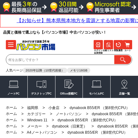
品質と価格で選ぶなら【パソコン市場】中古パソコンが安い！
ログイン
比較リスト
閲覧履歴
カート
会員登録
人気ページ
2020年以降（10世代前後）
メモリ16GB
ノートPC
デスクトップPC
Office搭載PC
モバイルPC
店舗一覧
ホーム
>
>
>
福岡県
小倉店
dynabook B55/ER （第8世代CPU）
ホーム
>
>
>
カテゴリー
ノートパソコン
dynabook B55/ER （第8
ホーム
>
>
Windows 11
dynabook B55/ER （第8世代CPU）
ホーム
>
>
>
メーカー
dynabook（旧東芝）
dynabook B55/ER 
ホーム
>
>
A4ノートパソコン
dynabook B55/ER （第8世代CPU）