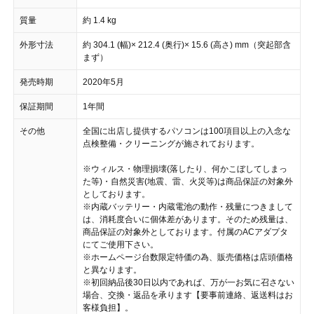
質量
約 1.4 kg
外形寸法
約 304.1 (幅)× 212.4 (奥行)× 15.6 (高さ) mm（突起部含
まず）
発売時期
2020年5月
保証期間
1年間
その他
全国に出店し提供するパソコンは100項目以上の入念な
点検整備・クリーニングが施されております。
※ウィルス・物理損壊(落したり、何かこぼしてしまっ
た等)・自然災害(地震、雷、火災等)は商品保証の対象外
としております。
※内蔵バッテリー・内蔵電池の動作・残量につきまして
は、消耗度合いに個体差があります。そのため残量は、
商品保証の対象外としております。付属のACアダプタ
にてご使用下さい。
※ホームページ台数限定特価の為、販売価格は店頭価格
と異なります。
※初回納品後30日以内であれば、万が一お気に召さない
場合、交換・返品を承ります【要事前連絡、返送料はお
客様負担】。