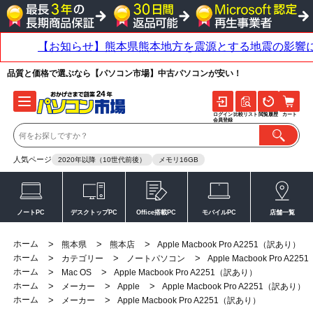
品質と価格で選ぶなら【パソコン市場】中古パソコンが安い！
ログイン
比較リスト
閲覧履歴
カート
会員登録
人気ページ
2020年以降（10世代前後）
メモリ16GB
ノートPC
デスクトップPC
Office搭載PC
モバイルPC
店舗一覧
ホーム
>
>
>
熊本県
熊本店
Apple Macbook Pro A2251（訳あり）
ホーム
>
>
>
カテゴリー
ノートパソコン
Apple Macbook Pro A2
ホーム
>
>
Mac OS
Apple Macbook Pro A2251（訳あり）
ホーム
>
>
>
メーカー
Apple
Apple Macbook Pro A2251（訳あり）
ホーム
>
>
メーカー
Apple Macbook Pro A2251（訳あり）