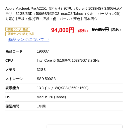
Apple Macbook Pro A2251（訳あり）(CPU：Core i5 1038NG7 3.80GHz/メ
モリ：32GB/SSD：500GB/最新OS: macOS Tahoe（タホ ・バージョン26）
対応/)【天板：傷/打痕・液晶：傷・パーム：変色】熊本店◇
94,800円
99,800円
機能ランク:並品
外観ランク:訳あり品
商品ランクについて ⇒
商品コード
196037
CPU
Intel Core i5 第10世代 1038NG7 3.8GHz
メモリ
32GB
ストレージ
SSD 500GB
表示能力
13.3インチ WQXGA (2560×1600)
OS
macOS 26 (Tahoe)
保証期間
1年間