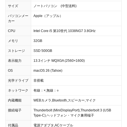
サイズ
ノートパソコン (中型送料)
パソコンメー
Apple（アップル）
カー
CPU
Intel Core i5 第10世代 1038NG7 3.8GHz
メモリ
32GB
ストレージ
SSD 500GB
表示能力
13.3インチ WQXGA (2560×1600)
OS
macOS 26 (Tahoe)
光学ドライブ
非搭載
ネットワーク
有線：×,無線：○
内蔵機能
WEBカメラ,Bluetooth,スピーカー,マイク
接続端子
Thunderbolt (MiniDisplayPort),Thunderbolt 3 (USB
Type-C),ヘッドフォン・マイク兼用端子
付属品
電源アダプタ,ACケーブル