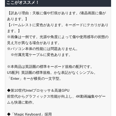
ここがオススメ！
【訳あり理由：天板に傷や打痕があります。/液晶画面に傷が
あります。】
【パームレストに変色があります。キーボードにテカリがあり
ます。】
※画像は一例です。光源や角度によって傷や使用感等の状態の
見え方が異なる場合があります。
※パソコン本体の性能には問題ありません。
※付属充電ケーブルに変色あります。
※本商品は英語圏の標準キーボード規格の配列です。
US配列: 英語圏の標準規格。かな表記がなくシンプル。
「Enter」キーが横長の一文字型。
◆第10世代Intelプロセッサ＆高速GPU
前世代からグラフィックス性能が向上し、4K動画編集やゲー
ムも快適に動作。
◆「Magic Keyboard」採用