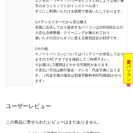
エクセル・ワード・パワーポイントと同じような使い勝
手のオフィスソフトがインストール済！
すぐにご利用いただける状態で発送いたしております。
□メディエイターだから安心購入
全国に出店しており提供するパソコンは100項目以上の
入念な点検整備・クリーニングが施されており、
届いたその日からすぐに使える親切設定が好評です。
□その他
※ノートパソコンについてはバッテリーが劣化しており
ますのでACアダプタを接続してご利用下さい。
夏のパソコン祭
※お届けに1週間ほどかかる可能性があります。
※支払い方法は銀行振込・クレカ・代金引換になりま
す。（代金引換の場合は別途手数料400円(税抜)かかり
ます）
ユーザーレビュー
この商品に寄せられたレビューはまだありません。