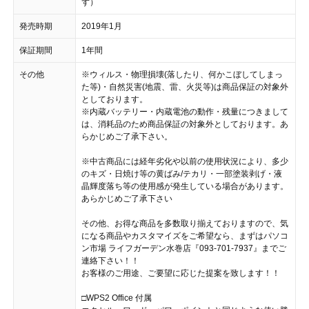
ず）
発売時期
2019年1月
保証期間
1年間
その他
※ウィルス・物理損壊(落したり、何かこぼしてしまっ
た等)・自然災害(地震、雷、火災等)は商品保証の対象外
としております。
※内蔵バッテリー・内蔵電池の動作・残量につきまして
は、消耗品のため商品保証の対象外としております。あ
らかじめご了承下さい。
※中古商品には経年劣化や以前の使用状況により、多少
のキズ・日焼け等の黄ばみ/テカリ・一部塗装剥げ・液
晶輝度落ち等の使用感が発生している場合があります。
あらかじめご了承下さい
その他、お得な商品を多数取り揃えておりますので、気
になる商品やカスタマイズをご希望なら、まずはパソコ
ン市場 ライフガーデン水巻店『093-701-7937』までご
連絡下さい！！
お客様のご用途、ご要望に応じた提案を致します！！
□WPS2 Office 付属