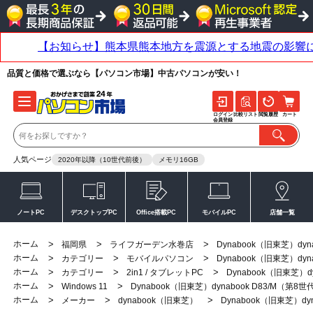
品質と価格で選ぶなら【パソコン市場】中古パソコンが安い！
ログイン
比較リスト
閲覧履歴
カート
会員登録
人気ページ
2020年以降（10世代前後）
メモリ16GB
ノートPC
デスクトップPC
Office搭載PC
モバイルPC
店舗一覧
ホーム
>
>
>
福岡県
ライフガーデン水巻店
Dynabook（旧東芝）dyn
ホーム
>
>
>
カテゴリー
モバイルパソコン
Dynabook（旧東芝）dyn
ホーム
>
>
>
カテゴリー
2in1 / タブレットPC
Dynabook（旧東芝）d
ホーム
>
>
Windows 11
Dynabook（旧東芝）dynabook D83/M（第8世
ホーム
>
>
>
メーカー
dynabook（旧東芝）
Dynabook（旧東芝）dy