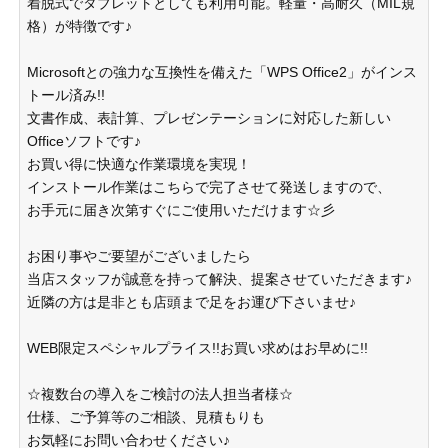
着脱式でタブレットとしても利用可能。軽量・高耐久（MIL規
格）が特徴です♪
Microsoftとの強力な互換性を備えた「WPS Office2」がインス
トール済み!!
文書作成、表計算、プレゼンテーションに対応した新しい
Officeソフトです♪
お買い得に快適な作業環境を実現！
インストール作業はこちらで完了させて発送しますので、
お手元に届き次第すぐにご使用いただけます☆彡
お困り事やご要望がございましたら
当店スタッフが誠意を持って解決、提案させていただきます♪
近隣の方は是非とも店頭まで足をお運び下さいませ♪
WEB限定スペシャルプライス!!お買い求めはお早めに!!
☆複数台の導入をご検討の法人担当者様☆
仕様、ご予算等のご相談、見積もりも
お気軽にお問い合わせください♪