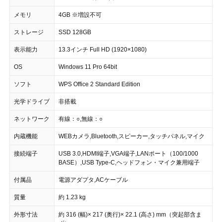
メモリ
4GB ※増設不可
ストレージ
SSD 128GB
表示能力
13.3インチ Full HD (1920×1080)
OS
Windows 11 Pro 64bit
ソフト
WPS Office 2 Standard Edition
光学ドライブ
非搭載
ネットワーク
有線：○,無線：○
内蔵機能
WEBカメラ,Bluetooth,スピーカー,タッチパネル,マイク
接続端子
USB 3.0,HDMI端子,VGA端子,LANポート（100/1000
BASE）,USB Type-C,ヘッドフォン・マイク兼用端子
付属品
電源アダプタ,ACケーブル
質量
約 1.23 kg
外形寸法
約 316 (幅)× 217 (奥行)× 22.1 (高さ) mm（突起部含ま