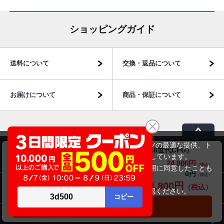
ショッピングガイド
送料について
交換・返品について
お届けについて
商品・保証について
当サイトでは利用体験の向上およびコンテンツの最適な提供、ト
Dynabook（旧東芝）dynabook D83/M（第8世代CPU）
ラフィックの分析を目的としてCookieを使用しています。
商品のご案内
24,800円
商品価格(税込)
サイトの閲覧を継続された場合、Cookieの利用に同意したことも
0円
オプション小計価格(税込)
のといたします。
24,800円
商品合計価格(税込)
パソコン市場について
詳細については
プライバシーポリシー
をご確認ください。
承諾する
カートに入れる
パソコン販売以外のサービス