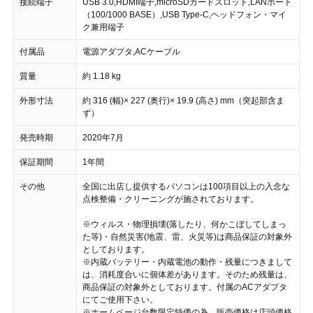
接続端子
USB 3.0,HDMI端子,microSDカードスロット,LANポート
（100/1000 BASE）,USB Type-C,ヘッドフォン・マイ
ク兼用端子
付属品
電源アダプタ,ACケーブル
質量
約 1.18 kg
外形寸法
約 316 (幅)× 227 (奥行)× 19.9 (高さ) mm（突起部含ま
ず）
発売時期
2020年7月
保証期間
1年間
その他
全国に出店し提供するパソコンは100項目以上の入念な
点検整備・クリーニングが施されております。
※ウィルス・物理損壊(落したり、何かこぼしてしまっ
た等)・自然災害(地震、雷、火災等)は商品保証の対象外
としております。
※内蔵バッテリー・内蔵電池の動作・残量につきまして
は、消耗度合いに個体差があります。そのため残量は、
商品保証の対象外としております。付属のACアダプタ
にてご使用下さい。
※ホームページ台数限定特価の為、販売価格は店頭価格