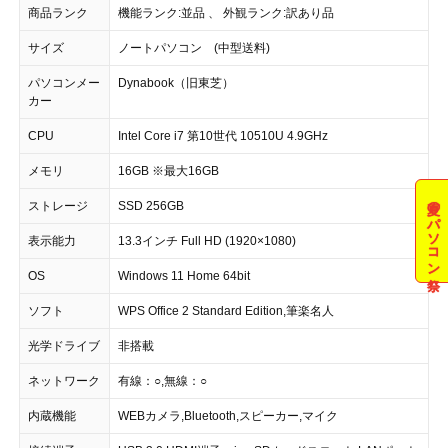
商品ランク
機能ランク:並品 、 外観ランク:訳あり品
サイズ
ノートパソコン (中型送料)
パソコンメー
Dynabook（旧東芝）
カー
CPU
Intel Core i7 第10世代 10510U 4.9GHz
メモリ
16GB ※最大16GB
夏のパソコン祭
ストレージ
SSD 256GB
表示能力
13.3インチ Full HD (1920×1080)
OS
Windows 11 Home 64bit
ソフト
WPS Office 2 Standard Edition,筆楽名人
光学ドライブ
非搭載
ネットワーク
有線：○,無線：○
内蔵機能
WEBカメラ,Bluetooth,スピーカー,マイク