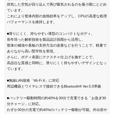
排気した空気が回り込んで再び吸気されるのを最小限にとどめ
ています。
これにより筐体内部の放熱効率をアップし、CPUの高度な処理
パフォーマンスを維持します。
■滑りにくく、持ちやすい薄型のコンパクトなボディ。
長年培った解析技術を製品設計段階から活用し、
筐体の補強や基板の支持方法の改善などを行うことで、軽量で
ありながら高い堅牢性を実現。
さらに、ボディ表面にテクスチャ仕上げを施すことで、
高品位な質感と同時に、滑りにくく持ちやすいデザインとなっ
ています。
■無線LAN規格「Wi-Fi 6」に対応
周辺機器とワイヤレスで接続できるBluetooth® Ver.5.0準拠
■バッテリー駆動時間の約40%を30分で充電できる「お急ぎ30
分チャージ」に対応。
わずか30分の充電で約40%のバッテリー駆動が可能。外出前や