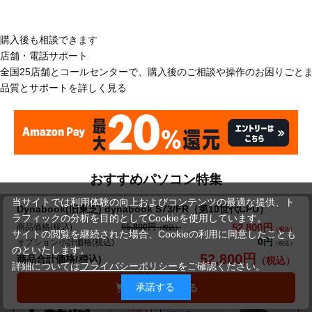
購入後も相談できます
店舗・電話サポート
全国25店舗とコールセンターで、購入後のご相談や操作のお困りごと
品質とサポートを詳しく見る
おすすめパソコン特集
当サイトでは利用体験の向上およびコンテンツの最適な提供、ト
Dynabook(旧東芝) dynabook S73/FR（第10世代CPU）
ラフィックの分析を目的としてCookieを使用しています。
52,800円
商品価格(税込)
55,800円
サイトの閲覧を継続された場合、Cookieの利用に同意したことも
0円
オプション小計価格(税込)
のといたします。
52,800円
商品合計価格(税込)
詳細については
プライバシーポリシー
をご確認ください。
承諾する
カートに入れる