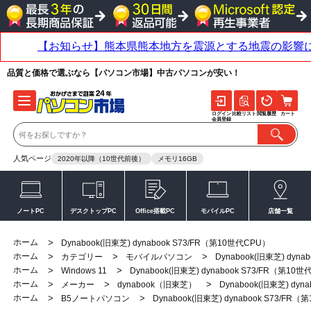
品質と価格で選ぶなら【パソコン市場】中古パソコンが安い！
ログイン
比較リスト
閲覧履歴
カート
会員登録
人気ページ
2020年以降（10世代前後）
メモリ16GB
ノートPC
デスクトップPC
Office搭載PC
モバイルPC
店舗一覧
ホーム
>
Dynabook(旧東芝) dynabook S73/FR（第10世代CPU）
ホーム
>
>
>
カテゴリー
モバイルパソコン
Dynabook(旧東芝) dyn
ホーム
>
>
Windows 11
Dynabook(旧東芝) dynabook S73/FR（第10
ホーム
>
>
>
メーカー
dynabook（旧東芝）
Dynabook(旧東芝) dyn
ホーム
>
>
B5ノートパソコン
Dynabook(旧東芝) dynabook S73/FR