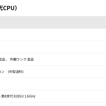
世代CPU）
並品 、 外観ランク:並品
ン (中型送料)
 i5 第8世代 8265U 1.6GHz