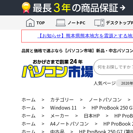
TOP
ノートPC
デスクトップP
品質と価格で選ぶなら【パソコン市場】新品・中古パソコ
人気ページ
2020
ホーム
>
カテゴリー
>
ノートパソコン
>
ホーム
>
Windows 11
>
HP ProBook 250
ホーム
>
メーカー
>
日本HP
>
HP Pro
ホーム
>
A4ノートパソコン
>
HP ProBook
ホーム
>
中古品
>
HP ProBook 250 G7 