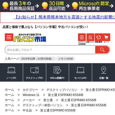
品質と価格で選ぶなら【パソコン市場】中古パソコンが安い！
ログイン
比較リスト
閲覧履歴
カート
会員登録
人気ページ
2020年以降（10世代前後）
メモリ16GB
ノートPC
デスクトップPC
Office搭載PC
モバイルPC
店舗一覧
ホーム
>
>
>
カテゴリー
デスクトップパソコン
富士通 ESPRIMO K5
ホーム
>
>
Windows 11
富士通 ESPRIMO K558/B
ホーム
>
>
>
メーカー
富士通
富士通 ESPRIMO K558/B
ホーム
>
>
デスクトップ一体型パソコン
富士通 ESPRIMO K558/B
ホーム
>
>
中古品
富士通 ESPRIMO K558/B