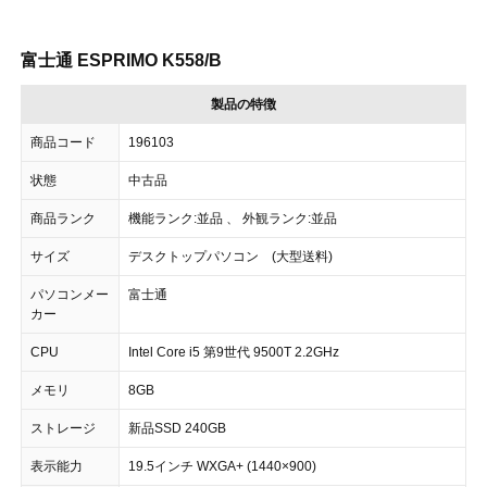
富士通 ESPRIMO K558/B
製品の特徴
商品コード
196103
状態
中古品
商品ランク
機能ランク:並品 、 外観ランク:並品
サイズ
デスクトップパソコン (大型送料)
パソコンメー
富士通
カー
CPU
Intel Core i5 第9世代 9500T 2.2GHz
メモリ
8GB
ストレージ
新品SSD 240GB
表示能力
19.5インチ WXGA+ (1440×900)