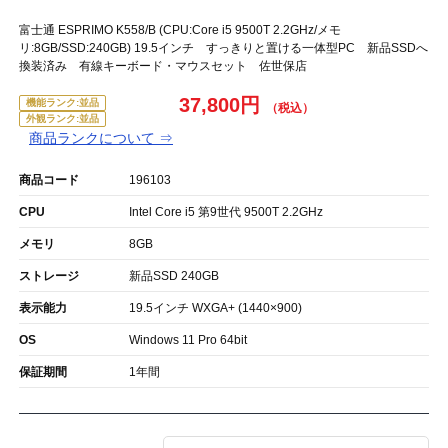
富士通 ESPRIMO K558/B (CPU:Core i5 9500T 2.2GHz/メモ
リ:8GB/SSD:240GB) 19.5インチ すっきりと置ける一体型PC 新品SSDへ
換装済み 有線キーボード・マウスセット 佐世保店
37,800円
機能ランク:並品
外観ランク:並品
商品ランクについて ⇒
商品コード
196103
CPU
Intel Core i5 第9世代 9500T 2.2GHz
メモリ
8GB
ストレージ
新品SSD 240GB
表示能力
19.5インチ WXGA+ (1440×900)
OS
Windows 11 Pro 64bit
保証期間
1年間