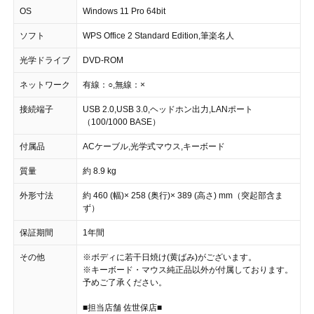
OS
Windows 11 Pro 64bit
ソフト
WPS Office 2 Standard Edition,筆楽名人
光学ドライブ
DVD-ROM
ネットワーク
有線：○,無線：×
接続端子
USB 2.0,USB 3.0,ヘッドホン出力,LANポート
（100/1000 BASE）
付属品
ACケーブル,光学式マウス,キーボード
質量
約 8.9 kg
外形寸法
約 460 (幅)× 258 (奥行)× 389 (高さ) mm（突起部含ま
ず）
保証期間
1年間
その他
※ボディに若干日焼け(黄ばみ)がございます。
※キーボード・マウス純正品以外が付属しております。
予めご了承ください。
■担当店舗 佐世保店■