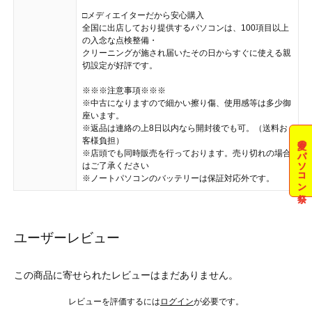
□メディエイターだから安心購入
全国に出店しており提供するパソコンは、100項目以上
の入念な点検整備・
クリーニングが施され届いたその日からすぐに使える親
切設定が好評です。
※※※注意事項※※※
※中古になりますので細かい擦り傷、使用感等は多少御
座います。
※返品は連絡の上8日以内なら開封後でも可。（送料お
夏のパソコン祭
客様負担）
※店頭でも同時販売を行っております。売り切れの場合
はご了承ください
※ノートパソコンのバッテリーは保証対応外です。
ユーザーレビュー
この商品に寄せられたレビューはまだありません。
レビューを評価するには
ログイン
が必要です。