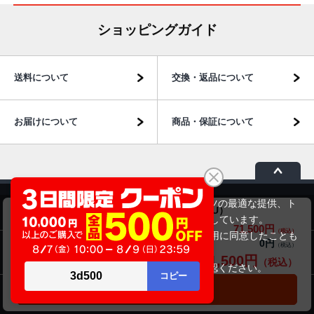
ショッピングガイド
送料について
交換・返品について
お届けについて
商品・保証について
当サイトでは利用体験の向上およびコンテンツの最適な提供、ト
商品のご案内
NEC LaVie PC-GN245LGAS （第11世代CPU）
ラフィックの分析を目的としてCookieを使用しています。
71,500円
商品価格(税込)
サイトの閲覧を継続された場合、Cookieの利用に同意したことも
0円
オプション小計価格(税込)
のといたします。
パソコン市場について
71,500円
商品合計価格(税込)
詳細については
プライバシーポリシー
をご確認ください。
承諾する
カートに入れる
パソコン販売以外のサービス