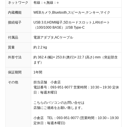
ネットワーク
有線：○,無線：○
内蔵機能
WEBカメラ,Bluetooth,スピーカー,テンキー,マイク
接続端子
USB 3.0,HDMI端子,SDカードスロット,LANポート
（100/1000 BASE）,USB Type-C
付属品
電源アダプタ,ACケーブル
質量
約 2.2 kg
外形寸法
約 362.4 (幅)× 253.8 (奥行)× 22.7 (高さ) mm（突起部含
まず）
保証期間
1年間
その他
担当店舗 小倉店
電話番号：093-951-9077 営業時間：10:30～19:30 定休
日：毎週木曜日
こちらのパソコンのお問い合せは
店舗にご連絡をお願い致します。
小倉店 TEL：093-951-9077 (営業時間：10:30～19:30
定休日：毎週木曜日)