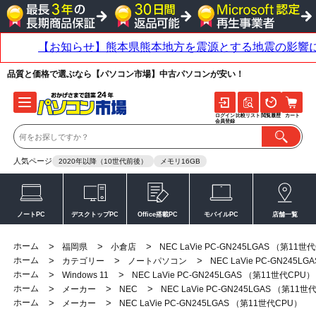
品質と価格で選ぶなら【パソコン市場】中古パソコンが安い！
ログイン
比較リスト
閲覧履歴
カート
会員登録
人気ページ
2020年以降（10世代前後）
メモリ16GB
ノートPC
デスクトップPC
Office搭載PC
モバイルPC
店舗一覧
ホーム
>
>
>
福岡県
小倉店
NEC LaVie PC-GN245LGAS （第11世
ホーム
>
>
>
カテゴリー
ノートパソコン
NEC LaVie PC-GN245L
ホーム
>
>
Windows 11
NEC LaVie PC-GN245LGAS （第11世代CPU）
ホーム
>
>
>
メーカー
NEC
NEC LaVie PC-GN245LGAS （第11世
ホーム
>
>
メーカー
NEC LaVie PC-GN245LGAS （第11世代CPU）