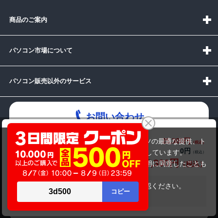
商品のご案内
パソコン市場について
パソコン販売以外のサービス
お問い合わせ
NEC VersaPro VKL21X-5 （第8世代CPU）
25,300円
商品価格(税込)
当サイトでは利用体験の向上およびコンテンツの最適な提供、ト
0円
オプション小計価格(税込)
ラフィックの分析を目的としてCookieを使用しています。
25,300円
商品合計価格(税込)
サイトの閲覧を継続された場合、Cookieの利用に同意したことも
受付時間：10:00~19:00(休業:日曜日)
のといたします。
詳細については
プライバシーポリシー
をご確認ください。
メールでの
在庫がありません
お問い合わせはこちら
承諾する