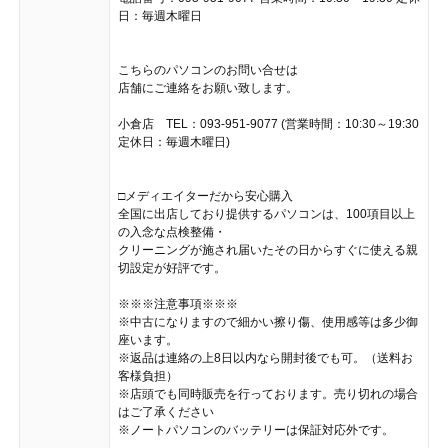
日：毎週木曜日
こちらのパソコンのお問い合せは
店舗にご連絡をお願い致します。
小倉店 TEL：093-951-9077 (営業時間：10:30～19:30
定休日：毎週木曜日)
□メディエイターだから安心購入
全国に出店しており提供するパソコンは、100項目以上
の入念な点検整備・
クリーニングが施され届いたその日からすぐに使える親
切設定が好評です。
※※※注意事項※※※
※中古になりますので細かい擦り傷、使用感等は多少御
座います。
※返品は連絡の上8日以内なら開封後でも可。（送料お
客様負担）
※店頭でも同時販売を行っております。売り切れの場合
はご了承ください
※ノートパソコンのバッテリーは保証対応外です。