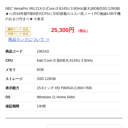
NEC VersaPro VKL21X-5 (Core i3 8145U 3.9GHz(最大)/8GB/SSD:128GB)
★☆2019年製!!!第8世代CPUにSSD搭載のコスパ良ノートPC!無線LAN子機
のおまけ付き☆★ 小倉店
25,300円
機能ランク:並品
外観ランク:並品
商品ランクについて ⇒
商品コード
196143
CPU
Intel Core i3 第8世代 8145U 3.9GHz
メモリ
8GB
ストレージ
SSD 128GB
表示能力
15.6インチ HD FWXGA (1366×768)
OS
Windows 11 Home 64bit
保証期間
1年間