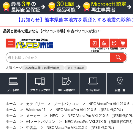
品質と価格で選ぶなら【パソコン市場】中古パソコンが安い！
ログイン
比較リスト
閲覧履歴
カート
会員登録
人気ページ
2020年以降（10世代前後）
メモリ16GB
ノートPC
デスクトップPC
Office搭載PC
モバイルPC
店舗一覧
ホーム
>
>
>
カテゴリー
ノートパソコン
NEC VersaPro VKL21X
ホーム
>
>
Windows 11
NEC VersaPro VKL21X-5 （第8世代CPU）
ホーム
>
>
>
メーカー
NEC
NEC VersaPro VKL21X-5 （第8世代CP
ホーム
>
>
A4ノートパソコン
NEC VersaPro VKL21X-5 （第8世代CPU
ホーム
>
>
中古品
NEC VersaPro VKL21X-5 （第8世代CPU）