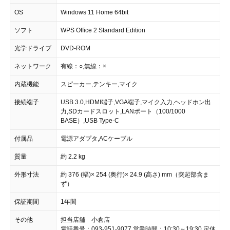
OS
Windows 11 Home 64bit
ソフト
WPS Office 2 Standard Edition
光学ドライブ
DVD-ROM
ネットワーク
有線：○,無線：×
内蔵機能
スピーカー,テンキー,マイク
接続端子
USB 3.0,HDMI端子,VGA端子,マイク入力,ヘッドホン出
力,SDカードスロット,LANポート（100/1000
BASE）,USB Type-C
付属品
電源アダプタ,ACケーブル
質量
約 2.2 kg
外形寸法
約 376 (幅)× 254 (奥行)× 24.9 (高さ) mm（突起部含ま
ず）
保証期間
1年間
その他
担当店舗 小倉店
電話番号：093-951-9077 営業時間：10:30～19:30 定休