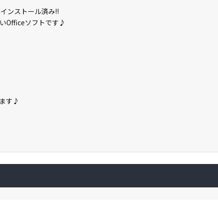
」がインストール済み!!
fficeソフトです♪
ます♪