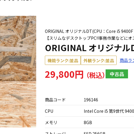
ORIGINAL オリジナルDT(CPU：Core i5 9400F
【スリムなデスクトップPC!!事務作業などに
ORIGINAL オリジナル
商品ラ
機能ランク:並品
外観ランク:並品
29,800円
中古品
商品コード
196146
CPU
Intel Core i5 第9世代 940
メモリ
8GB
ストレージ
SSD 256GB