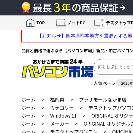
TOP
ノートPC
デスクトップP
品質と価格で選ぶなら【パソコン市場】新品・中古パソコ
人気ページ
2020
ホーム
>
福岡県
>
プラザモールなかま店
ホーム
>
カテゴリー
>
デスクトップパソコ
ホーム
>
Windows 11
>
ORIGINAL オリジ
ホーム
>
メーカー
>
ORIGINAL オリジナル
ホーム
>
デスクトップパソコン
>
ORIGIN