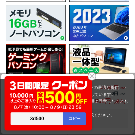
富士通 LIFEBOOK A579/B（8世代）
24,800円
商品価格(税込)
当サイトでは利用体験の向上およびコンテンツの最適な提供、ト
0円
オプション小計価格(税込)
ラフィックの分析を目的としてCookieを使用しています。
ショッピングガイド
24,800円
商品合計価格(税込)
サイトの閲覧を継続された場合、Cookieの利用に同意したことも
のといたします。
詳細については
プライバシーポリシー
をご確認ください。
在庫がありません
送料について
交換・返品について
承諾する