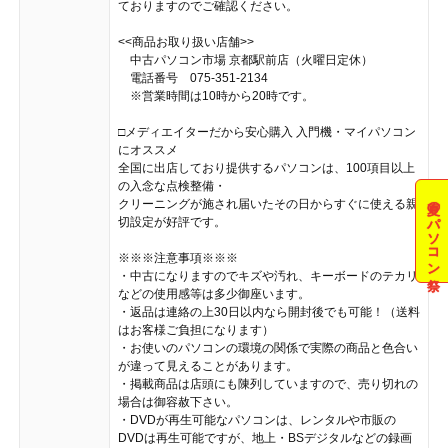
ておりますのでご確認ください。
<<商品お取り扱い店舗>>
中古パソコン市場 京都駅前店（火曜日定休）
電話番号 075-351-2134
※営業時間は10時から20時です。
□メディエイターだから安心購入 入門機・マイパソコン
にオススメ
全国に出店しており提供するパソコンは、100項目以上
の入念な点検整備・
夏のパソコン祭
クリーニングが施され届いたその日からすぐに使える親
切設定が好評です。
※※※注意事項※※※
・中古になりますのでキズや汚れ、キーボードのテカリ
などの使用感等は多少御座います。
・返品は連絡の上30日以内なら開封後でも可能！（送料
はお客様ご負担になります）
・お使いのパソコンの環境の関係で実際の商品と色合い
が違って見えることがあります。
・掲載商品は店頭にも陳列していますので、売り切れの
場合は御容赦下さい。
・DVDが再生可能なパソコンは、レンタルや市販の
DVDは再生可能ですが、地上・BSデジタルなどの録画