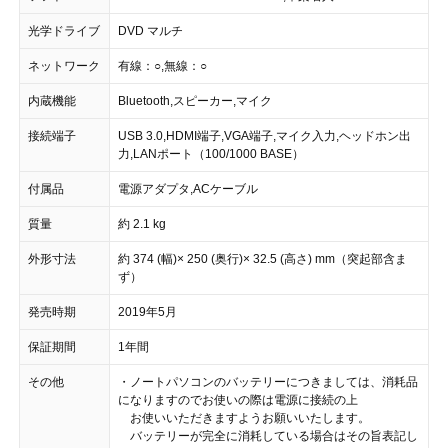
光学ドライブ
DVD マルチ
ネットワーク
有線：○,無線：○
内蔵機能
Bluetooth,スピーカー,マイク
接続端子
USB 3.0,HDMI端子,VGA端子,マイク入力,ヘッドホン出
力,LANポート（100/1000 BASE）
付属品
電源アダプタ,ACケーブル
質量
約 2.1 kg
外形寸法
約 374 (幅)× 250 (奥行)× 32.5 (高さ) mm（突起部含ま
ず）
発売時期
2019年5月
保証期間
1年間
その他
・ノートパソコンのバッテリーにつきましては、消耗品
になりますのでお使いの際は電源に接続の上
お使いいただきますようお願いいたします。
バッテリーが完全に消耗している場合はその旨表記し