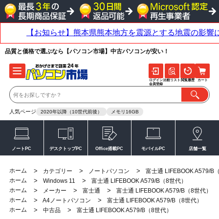
品質と価格で選ぶなら【パソコン市場】中古パソコンが安い！
ログイン
比較リスト
閲覧履歴
カート
会員登録
人気ページ
2020年以降（10世代前後）
メモリ16GB
ノートPC
デスクトップPC
Office搭載PC
モバイルPC
店舗一覧
ホーム
>
>
>
カテゴリー
ノートパソコン
富士通 LIFEBOOK A579/
ホーム
>
>
Windows 11
富士通 LIFEBOOK A579/B（8世代）
ホーム
>
>
>
メーカー
富士通
富士通 LIFEBOOK A579/B（8世代）
ホーム
>
>
A4ノートパソコン
富士通 LIFEBOOK A579/B（8世代）
ホーム
>
>
中古品
富士通 LIFEBOOK A579/B（8世代）