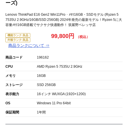
ーズ)
Lenovo ThinkPad E16 Gen2 Win11Pro・ﾒﾓﾘ16GB・SSDモデル (Ryzen 5
7535U 2.9GHz/16GB/SSD:256GB) 2024年発売の最新モデル！Ryzen 5に大
容量ﾒﾓﾘ16GB搭載でサクサク快適動作！ 筑紫野ベレッサ店
99,800円
機能ランク:良品
外観ランク:良品
商品ランクについて ⇒
商品コード
196162
CPU
AMD Ryzen 5 7535U 2.9GHz
メモリ
16GB
ストレージ
SSD 256GB
表示能力
16インチ WUXGA (1920×1200)
OS
Windows 11 Pro 64bit
保証期間
1年間