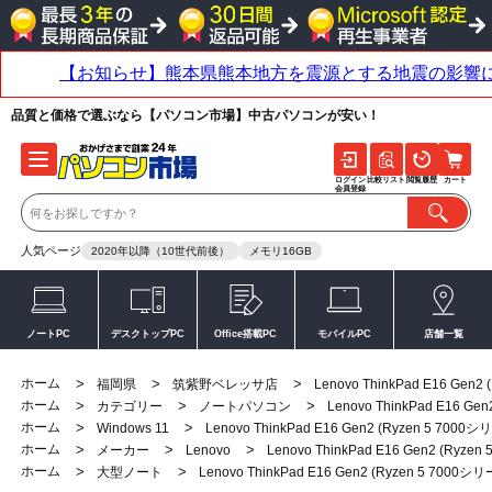
品質と価格で選ぶなら【パソコン市場】中古パソコンが安い！
ログイン
比較リスト
閲覧履歴
カート
会員登録
人気ページ
2020年以降（10世代前後）
メモリ16GB
ノートPC
デスクトップPC
Office搭載PC
モバイルPC
店舗一覧
ホーム
>
>
>
福岡県
筑紫野ベレッサ店
Lenovo ThinkPad E16 Gen2
ホーム
>
>
>
カテゴリー
ノートパソコン
Lenovo ThinkPad E16 Ge
ホーム
>
>
Windows 11
Lenovo ThinkPad E16 Gen2 (Ryzen 5 7000
ホーム
>
>
>
メーカー
Lenovo
Lenovo ThinkPad E16 Gen2 (Ryze
ホーム
>
>
大型ノート
Lenovo ThinkPad E16 Gen2 (Ryzen 5 7000シ