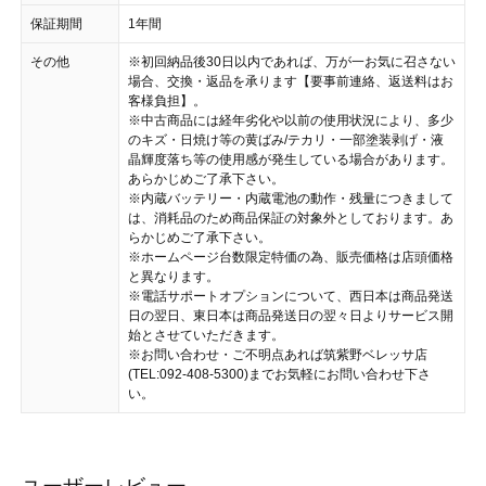
保証期間
1年間
その他
※初回納品後30日以内であれば、万が一お気に召さない
場合、交換・返品を承ります【要事前連絡、返送料はお
客様負担】。
※中古商品には経年劣化や以前の使用状況により、多少
のキズ・日焼け等の黄ばみ/テカリ・一部塗装剥げ・液
晶輝度落ち等の使用感が発生している場合があります。
あらかじめご了承下さい。
※内蔵バッテリー・内蔵電池の動作・残量につきまして
は、消耗品のため商品保証の対象外としております。あ
らかじめご了承下さい。
※ホームページ台数限定特価の為、販売価格は店頭価格
と異なります。
※電話サポートオプションについて、西日本は商品発送
日の翌日、東日本は商品発送日の翌々日よりサービス開
始とさせていただきます。
※お問い合わせ・ご不明点あれば筑紫野ベレッサ店
(TEL:092-408-5300)までお気軽にお問い合わせ下さ
い。