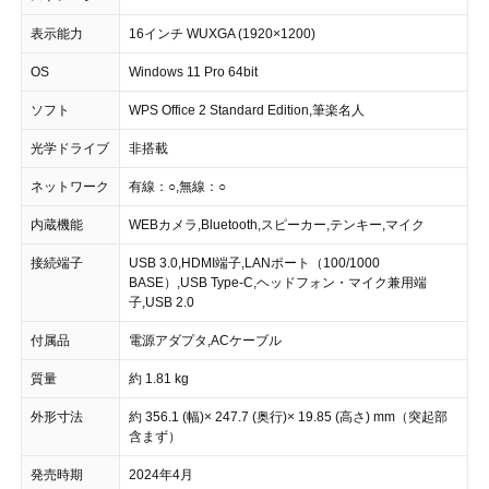
表示能力
16インチ WUXGA (1920×1200)
OS
Windows 11 Pro 64bit
ソフト
WPS Office 2 Standard Edition,筆楽名人
光学ドライブ
非搭載
ネットワーク
有線：○,無線：○
内蔵機能
WEBカメラ,Bluetooth,スピーカー,テンキー,マイク
接続端子
USB 3.0,HDMI端子,LANポート（100/1000
BASE）,USB Type-C,ヘッドフォン・マイク兼用端
子,USB 2.0
付属品
電源アダプタ,ACケーブル
質量
約 1.81 kg
外形寸法
約 356.1 (幅)× 247.7 (奥行)× 19.85 (高さ) mm（突起部
含まず）
発売時期
2024年4月