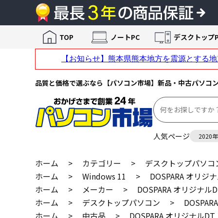
TOP
ノートPC
デスクトップP
品質と価格で選ぶなら【パソコン市場】新品・中古パソコ
人気ページ
2020
ホーム
>
カテゴリー
>
デスクトップパソコ
ホーム
>
Windows 11
>
DOSPARA オリジナ
ホーム
>
メーカー
>
DOSPARA オリジナルD
ホーム
>
デスクトップパソコン
>
DOSPAR
ホーム
>
中古品
>
DOSPARA オリジナルDT（