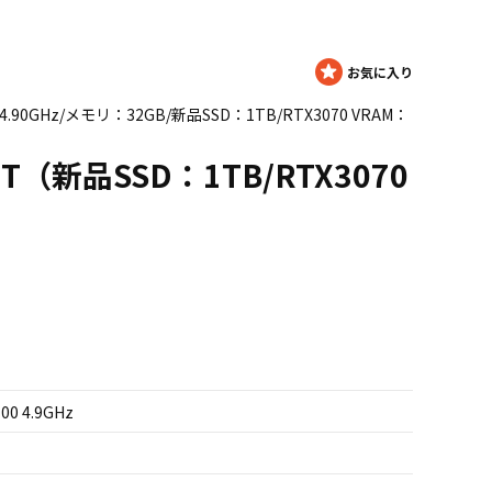
0 4.90GHz/メモリ：32GB/新品SSD：1TB/RTX3070 VRAM：
T（新品SSD：1TB/RTX3070
700 4.9GHz